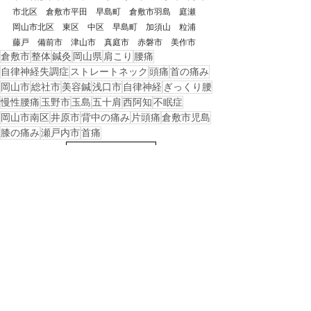
市北区　倉敷市平田　早島町　倉敷市羽島　庭瀬　
岡山市北区　東区　中区　早島町　加須山　粒浦　
藤戸　備前市　津山市　真庭市　赤磐市　美作市
倉敷市
整体
鍼灸
岡山県
肩こり
腰痛
自律神経失調症
ストレートネック
頭痛
首の痛み
岡山市
総社市
美容鍼
浅口市
自律神経
ぎっくり腰
慢性腰痛
玉野市
玉島
五十肩
西阿知
不眠症
岡山市南区
井原市
背中の痛み
片頭痛
倉敷市児島
膝の痛み
瀬戸内市
首痛
戻る