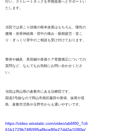
行い、ストレートネックを早期改善へとサポートい
たします。
当院では肩こり頭痛の根本改善はもちろん、慢性の
腰痛・坐骨神経痛・背中の痛み・眼精疲労・首こ
り・ぎっくり背中のご相談も受け付けております。
整体や鍼灸、美容鍼や産後ケア骨盤矯正についての
質問など、なんでもお気軽にお問い合わせくださ
い。
当院は岡山県の倉敷市にある治療院です。
国道2号線なので岡山市南区藤田や新保、妹尾や箕
島、倉敷市児島や玉野市からも通いやすいです。
https://video.wixstatic.com/video/ab6f00_7c6
61b1729b74f6995a8bce80e27dd2e/1080p/