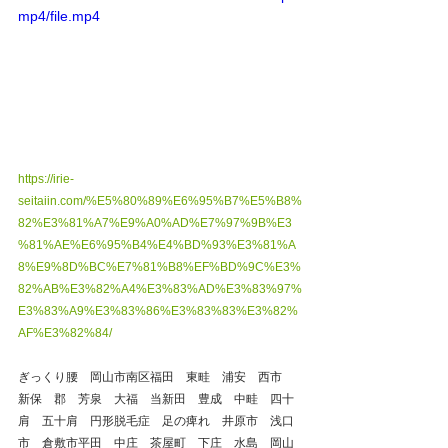
mp4/file.mp4
https://irie-
seitaiin.com/%E5%80%89%E6%95%B7%E5%B8%
82%E3%81%A7%E9%A0%AD%E7%97%9B%E3
%81%AE%E6%95%B4%E4%BD%93%E3%81%A
8%E9%8D%BC%E7%81%B8%EF%BD%9C%E3%
82%AB%E3%82%A4%E3%83%AD%E3%83%97%
E3%83%A9%E3%83%86%E3%83%83%E3%82%
AF%E3%82%84/
ぎっくり腰　岡山市南区福田　東畦　浦安　西市　
新保　郡　芳泉　大福　当新田　豊成　中畦　四十
肩　五十肩　円形脱毛症　足の痺れ　井原市　浅口
市　倉敷市平田　中庄　茶屋町　下庄　水島　岡山