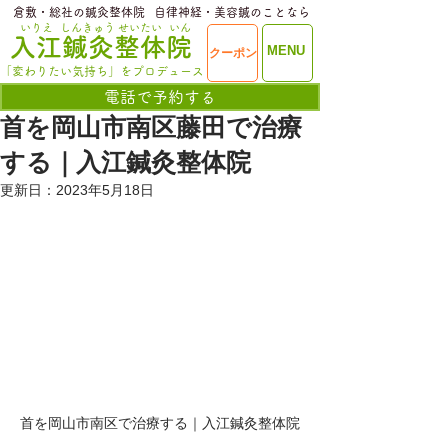
​倉敷・総社の鍼灸整体院
​自律神経・美容鍼のことなら
いりえ
しんきゅう
せいたい
いん
​入江鍼灸整体院
ME
MENU
クーポン
NU
「変わりたい気持ち」をプロデュース
電話で予約する
首を岡山市南区藤田で治療
する｜入江鍼灸整体院
更新日：
2023年5月18日
首を岡山市南区で治療する｜入江鍼灸整体院