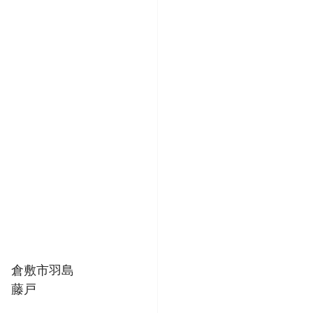
　倉敷市羽島　
　藤戸