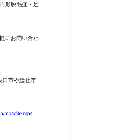
円形脱毛症・足
軽にお問い合わ
浅口市や総社市
p/mp4/file.mp4