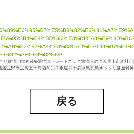
E5%80%89%E6%95%B7%E5%B8%82%E3%81%A7%E9%
E6%95%B4%E4%BD%93%E3%81%A8%E9%8D%BC
2%AB%E3%82%A4%E3%83%AD%E3%83%97%E3%
E3%82%AF%E3%82%84/
こり
腰痛
自律神経失調症
ストレートネック
頭痛
首の痛み
岡山市
総社市
腰痛
玉野市
玉島
五十肩
西阿知
不眠症
四十肩
水島
児島
ギックリ腰
坐骨神
戻る