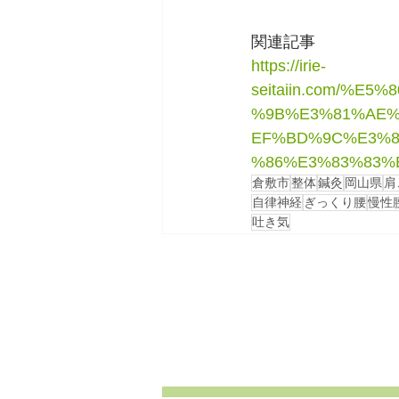
関連記事
https://irie-
seitaiin.com/%
%9B%E3%81%AE%
EF%BD%9C%E3%8
%86%E3%83%83%
倉敷市
整体
鍼灸
岡山県
肩
自律神経
ぎっくり腰
慢性
吐き気