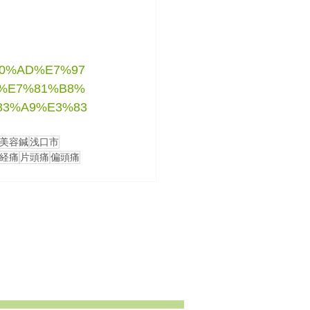
A0%AD%E7%97
%E7%81%B8%
83%A9%E3%83
美容鍼
浅口市
経痛
片頭痛
偏頭痛