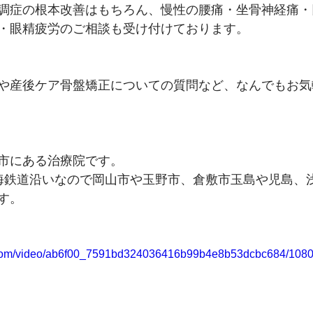
調症の根本改善はもちろん、慢性の腰痛・坐骨神経痛・
・眼精疲労のご相談も受け付けております。
や産後ケア骨盤矯正についての質問など、なんでもお気
市にある治療院です。
海鉄道沿いなので岡山市や玉野市、倉敷市玉島や児島、
す。
ic.com/video/ab6f00_7591bd324036416b99b4e8b53dcbc684/1080