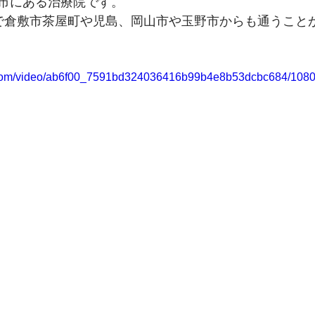
市にある治療院です。
で倉敷市茶屋町や児島、岡山市や玉野市からも通うこと
ic.com/video/ab6f00_7591bd324036416b99b4e8b53dcbc684/1080