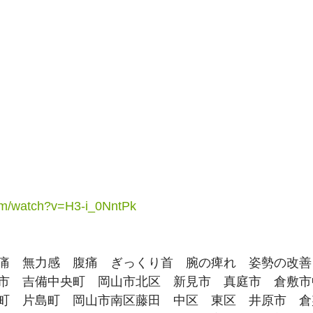
com/watch?v=H3-i_0NntPk
痛　無力感　腹痛　ぎっくり首　腕の痺れ　姿勢の改善
市　吉備中央町　岡山市北区　新見市　真庭市　倉敷市
町　片島町　岡山市南区藤田　中区　東区　井原市　倉