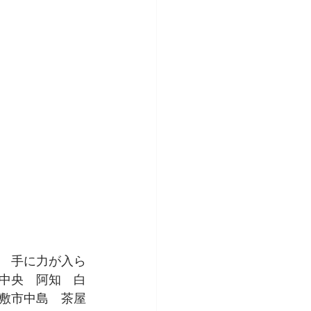
　手に力が入ら
中央　阿知　白
敷市中島　茶屋