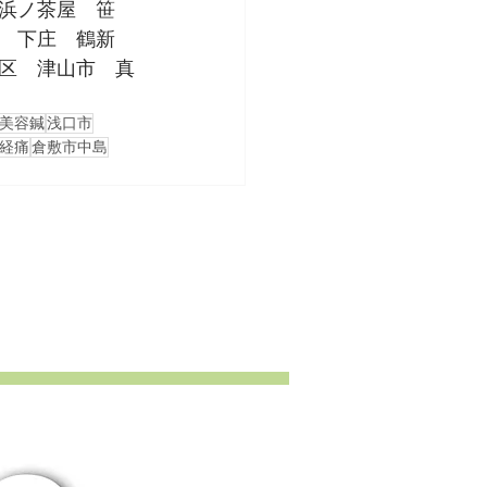
浜ノ茶屋　笹
　下庄　鶴新
区　津山市　真
美容鍼
浅口市
経痛
倉敷市中島