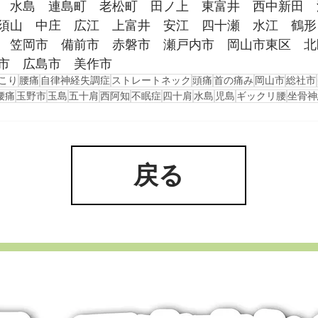
　水島　連島町　老松町　田ノ上　東富井　西中新田　
須山　中庄　広江　上富井　安江　四十瀬　水江　鶴形
　笠岡市　備前市　赤磐市　瀬戸内市　岡山市東区　北
市　広島市　美作市
こり
腰痛
自律神経失調症
ストレートネック
頭痛
首の痛み
岡山市
総社市
腰痛
玉野市
玉島
五十肩
西阿知
不眠症
四十肩
水島
児島
ギックリ腰
坐骨神
戻る