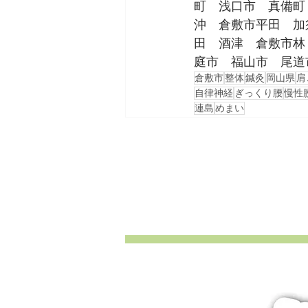
町　浅口市　真備町
沖　倉敷市平田　加
田　酒津　倉敷市林
庭市　福山市　尾道
倉敷市
整体
鍼灸
岡山県
肩
自律神経
ぎっくり腰
慢性
連島
めまい