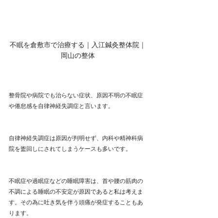
不眠を倉敷市で治療する｜入江鍼灸整体院｜
岡山の整体
整骨院や病院でも治らない症状、原因不明の不眠症
や倦怠感を自律神経失調症と言います。
自律神経失調症は原因が判明せず、内科や精神科病
院を盥回しにされてしまうケースも多いです。
不眠症や過眠症などの睡眠障害は、首や腰の筋肉の
不調による睡眠の不安定が原因であると私は考えま
す。その為に吐き気を伴う頭痛が発症することもあ
ります。