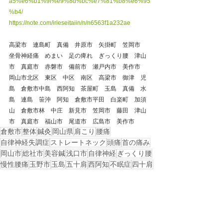
a5%e6%b1%9f%e9%8d%bc%e7%81%b8%e6%95
%b4/
https://note.com/irieseitaiin/n/n6563f1a232ae
高梁市　連島町　真備　井原市　矢掛町　笠岡市　
坐骨神経痛　めまい　足の痺れ　ぎっくり腰　津山
市　真庭市　赤磐市　備前市　瀬戸内市　美作市　
岡山市北区　東区　中区　南区　高梁市　御津　児
島　倉敷市中島　西阿知　茶屋町　玉島　真備　水
島　連島　笹沖　阿知　倉敷市平田　白楽町　加須
山　倉敷市林　中庄　新見市　笠岡市　藤田　津山
市　真庭市　福山市　尾道市　広島市　美作市
倉敷市
整体
鍼灸
岡山県
肩こり
腰痛
自律神経失調症
ストレートネック
頭痛
首の痛み
岡山市
総社市
美容鍼
浅口市
自律神経
ぎっくり腰
慢性腰痛
玉野市
玉島
五十肩
西阿知
不眠症
四十肩
水島
児島
ギックリ腰
坐骨神経痛
倉敷市中島
連島
不眠
戻る