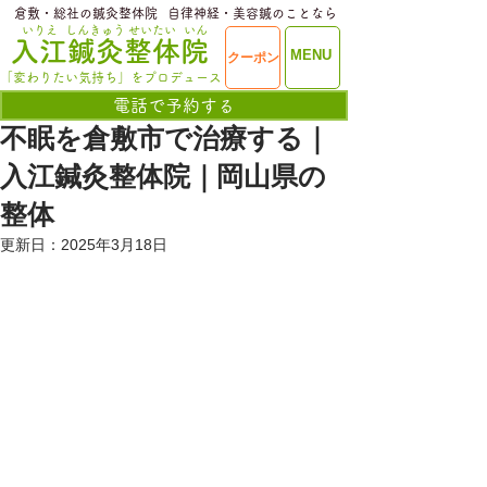
​倉敷・総社の鍼灸整体院
​自律神経・美容鍼のことなら
いりえ
しんきゅう
せいたい
いん
​入江鍼灸整体院
ME
MENU
クーポン
NU
「変わりたい気持ち」をプロデュース
電話で予約する
不眠を倉敷市で治療する｜
入江鍼灸整体院｜岡山県の
整体
更新日：
2025年3月18日