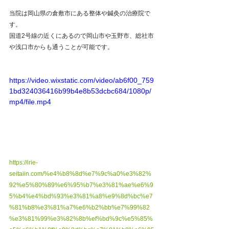
当院は岡山県の倉敷市にある整体や鍼灸の治療院で
す。
国道2号線の近くにあるので岡山市や玉野市、総社市
や浅口市からも通うことが可能です。
https://video.wixstatic.com/video/ab6f00_759
1bd324036416b99b4e8b53dcbc684/1080p/
mp4/file.mp4
https://irie-
seitaiin.com/%e4%b8%8d%e7%9c%a0%e3%82%
92%e5%80%89%e6%95%b7%e3%81%ae%e6%9
5%b4%e4%bd%93%e3%81%a8%e9%8d%bc%e7
%81%b8%e3%81%a7%e6%b2%bb%e7%99%82
%e3%81%99%e3%82%8b%ef%bd%9c%e5%85%