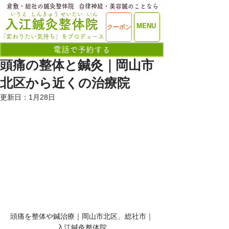
​倉敷・総社の鍼灸整体院
​自律神経・美容鍼のことなら
いりえ
しんきゅう
せいたい
いん
​入江鍼灸整体院
ME
MENU
クーポン
NU
「変わりたい気持ち」をプロデュース
電話で予約する
頭痛の整体と鍼灸｜岡山市
北区から近くの治療院
更新日：
1月28日
頭痛を整体や鍼治療｜岡山市北区、総社市｜
入江鍼灸整体院