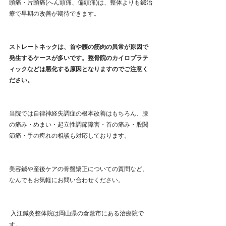
頭痛・片頭痛(へん頭痛、偏頭痛)は、整体よりも鍼治
療で早期の改善が期待できます。
ストレートネックは、首や腰の筋肉の異常が原因で
発生するケースが多いです。整骨院のカイロプラテ
ィックなどは悪化する原因となりますのでご注意く
ださい。
当院では自律神経失調症の根本改善はもちろん、膝
の痛み・めまい・起立性調節障害・首の痛み・股関
節痛・手の痺れの相談も対応しております。
美容鍼や産後ケアの骨盤矯正についての質問など、
なんでもお気軽にお問い合わせください。 
 入江鍼灸整体院は岡山県の倉敷市にある治療院で
す。