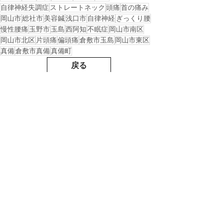
自律神経失調症
ストレートネック
頭痛
首の痛み
岡山市
総社市
美容鍼
浅口市
自律神経
ぎっくり腰
慢性腰痛
玉野市
玉島
西阿知
不眠症
岡山市南区
岡山市北区
片頭痛
偏頭痛
倉敷市玉島
岡山市東区
真備
倉敷市真備
真備町
戻る