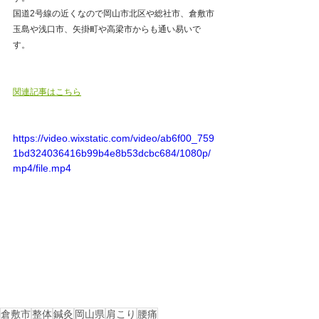
国道2号線の近くなので岡山市北区や総社市、倉敷市
玉島や浅口市、矢掛町や高梁市からも通い易いで
す。   
関連記事はこちら
https://video.wixstatic.com/video/ab6f00_759
1bd324036416b99b4e8b53dcbc684/1080p/
mp4/file.mp4
倉敷市
整体
鍼灸
岡山県
肩こり
腰痛