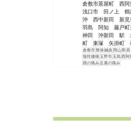
倉敷市茶屋町　西阿
浅口市　田ノ上　鶴
沖　西中新田　新見
羽島　阿知　藤戸町
神田　沖新田　駅　
町　東塚　矢掛町　
倉敷市
整体
鍼灸
岡山県
肩
慢性腰痛
玉野市
玉島
西阿
踵の痛み
足裏の痛み