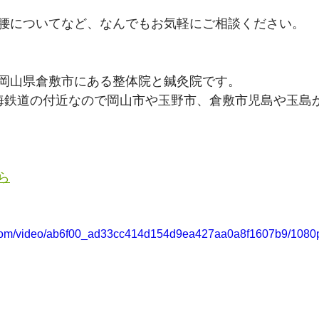
腰についてなど、なんでもお気軽にご相談ください。
岡山県倉敷市にある整体院と鍼灸院です。
海鉄道の付近なので岡山市や玉野市、倉敷市児島や玉島
ら
ic.com/video/ab6f00_ad33cc414d154d9ea427aa0a8f1607b9/1080p