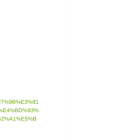
97%9B%E3%81
%E4%BD%93%
B2%A1%E5%B