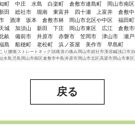
知町　中庄　水島　白楽町　倉敷市連島町　岡山市南区
新田　総社市　堀南　東富井　四十瀬　上富井　倉敷中
市　酒津　坂本　倉敷市林　岡山市北区や中区　福田町
天城　加須山　新田　下庄　岡山市東区　広江　倉敷市
北畝　備前市　井原市　赤磐市　笠岡市　津山市　瀬戸
福島　船穂町　老松町　浜ノ茶屋　美作市　早島町　
こり
腰痛
ストレートネック
頭痛
首の痛み
岡山市
総社市
美容鍼
浅口市
知
水島
児島
岡山市南区
倉敷市中島
井原市
岡山市北区
高梁市
岡山市東区
戻る