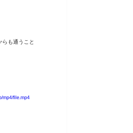
からも通うこと
/mp4/file.mp4