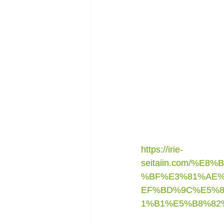
https://irie-
seitaiin.com/%
%BF%E3%81%AE%
EF%BD%9C%E5%8
1%B1%E5%B8%82