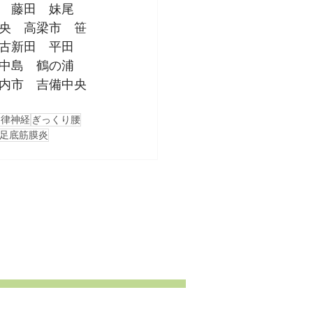
　藤田　妹尾　
央　高梁市　笹
古新田　平田　
中島　鶴の浦　
内市　吉備中央
自律神経
ぎっくり腰
足底筋膜炎