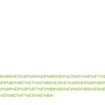
E8%B8%B5%E3%82%84%E8%B6%B3%E3%81%AE%E7%
E9%8D%BC%E7%81%B8%E3%81%A8%E6%95%B4
0%89%E6%95%B7%E5%B8%82%E3%83%BB%E5%
%E5%8C%97%E5%8C%BA/