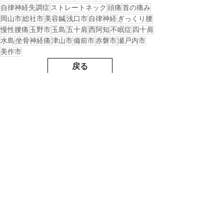
自律神経失調症
ストレートネック
頭痛
首の痛み
岡山市
総社市
美容鍼
浅口市
自律神経
ぎっくり腰
慢性腰痛
玉野市
玉島
五十肩
西阿知
不眠症
四十肩
水島
坐骨神経痛
津山市
備前市
赤磐市
瀬戸内市
美作市
戻る