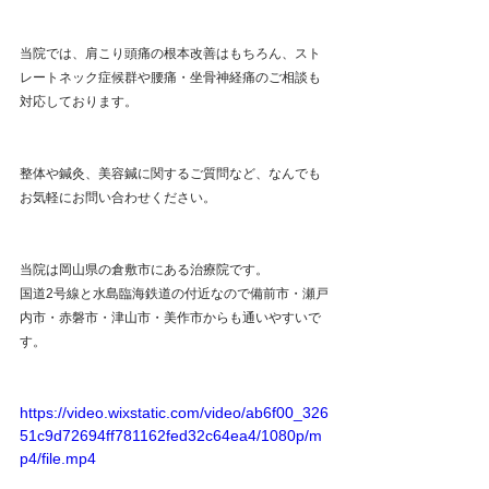
当院では、肩こり頭痛の根本改善はもちろん、スト
レートネック症候群や腰痛・坐骨神経痛のご相談も
対応しております。
整体や鍼灸、美容鍼に関するご質問など、なんでも
お気軽にお問い合わせください。
当院は岡山県の倉敷市にある治療院です。
国道2号線と水島臨海鉄道の付近なので備前市・瀬戸
内市・赤磐市・津山市・美作市からも通いやすいで
す。
https://video.wixstatic.com/video/ab6f00_326
51c9d72694ff781162fed32c64ea4/1080p/m
p4/file.mp4