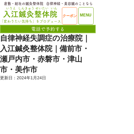
​倉敷・総社の鍼灸整体院
​自律神経・美容鍼のことなら
いりえ
しんきゅう
せいたい
いん
​入江鍼灸整体院
ME
MENU
クーポン
NU
「変わりたい気持ち」をプロデュース
電話で予約する
自律神経失調症の治療院｜
入江鍼灸整体院｜備前市・
瀬戸内市・赤磐市・津山
市・美作市
更新日：
2024年1月24日