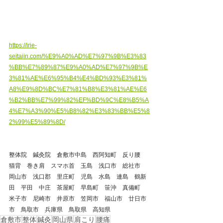
https://irie-
seitaiin.com/%E9%A0%AD%E7%97%9B%E3%83
%BB%E7%89%87%E9%A0%AD%E7%97%9B%E
3%81%AE%E6%95%B4%E4%BD%93%E3%81%
A8%E9%8D%BC%E7%81%B8%E3%81%AE%E6
%B2%BB%E7%99%82%EF%BD%9C%E8%B5%A
4%E7%A3%90%E5%B8%82%E3%83%BB%E5%8
2%99%E5%89%8D/
整体院　鍼灸院　倉敷市中島　西阿知町　反り腰　
猫背　巻き肩　スマホ首　玉島　浅口市　総社市　
岡山市　浅口郡　里庄町　児島　水島　連島　鶴新
田　平田　中庄　茶屋町　早島町　笹沖　真備町　
米子市　尼崎市　井原市　笠岡市　福山市　廿日市
市　鳥取市　兵庫県　鳥取県　高知県
倉敷市
整体
鍼灸
岡山県
肩こり
腰痛