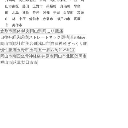
片島町　岡山市北区　水島　岡山市東区　中区　岡
山市南区　藤田　玉野市　茶屋町　真備町　早島
町　水島　連島　笹沖　阿知　平田　白楽町　加須
山　林　中庄　備前市　赤磐市　瀬戸内市　真庭
市　美作市
倉敷市
整体
鍼灸
岡山県
肩こり
腰痛
自律神経失調症
ストレートネック
頭痛
首の痛み
岡山市
総社市
美容鍼
浅口市
自律神経
ぎっくり腰
慢性腰痛
玉野市
玉島
五十肩
西阿知
不眠症
岡山市南区
坐骨神経痛
井原市
岡山市北区
笠岡市
福山市
眩暈
廿日市市
戻る