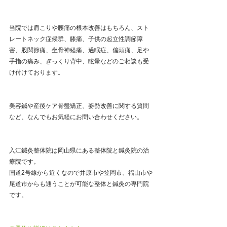
当院では肩こりや腰痛の根本改善はもちろん、スト
レートネック症候群、膝痛、子供の起立性調節障
害、股関節痛、坐骨神経痛、過眠症、偏頭痛、足や
手指の痛み、ぎっくり背中、眩暈などのご相談も受
け付けております。
美容鍼や産後ケア骨盤矯正、姿勢改善に関する質問
など、なんでもお気軽にお問い合わせください。
入江鍼灸整体院は岡山県にある整体院と鍼灸院の治
療院です。
国道2号線から近くなので井原市や笠岡市、福山市や
尾道市からも通うことが可能な整体と鍼灸の専門院
です。