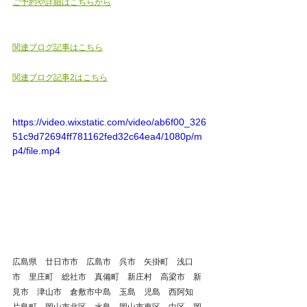
ご予約や詳細はこちらから
関連ブログ記事はこちら
関連ブログ記事2はこちら
https://video.wixstatic.com/video/ab6f00_326
51c9d72694ff781162fed32c64ea4/1080p/m
p4/file.mp4
広島県　廿日市市　広島市　呉市　矢掛町　浅口
市　里庄町　総社市　真備町　新庄村　高梁市　新
見市　津山市　倉敷市中島　玉島　児島　西阿知　