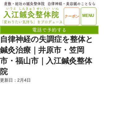
​倉敷・総社の鍼灸整体院
​自律神経・美容鍼のことなら
いりえ
しんきゅう
せいたい
いん
​入江鍼灸整体院
ME
MENU
クーポン
NU
「変わりたい気持ち」をプロデュース
電話で予約する
自律神経の失調症を整体と
鍼灸治療｜井原市・笠岡
市・福山市｜入江鍼灸整体
院
更新日：
2月4日