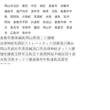
岡山市北区　東区　中区　南区　真庭市　赤磐市　
備前市　瀬戸内市　美作市　御津　児島　倉敷市中
島　西阿知　片島町　茶屋町　水島　連島　笹沖　
阿知　倉敷市平田　白楽町　加須山　倉敷市林　中
庄　新見市　笠岡市　藤田　津山市　真庭市　尾道
市　広島市　美作市
倉敷市
整体
鍼灸
岡山県
肩こり
腰痛
自律神経失調症
ストレートネック
頭痛
首の痛み
岡山市
総社市
美容鍼
浅口市
自律神経
ぎっくり腰
慢性腰痛
玉野市
玉島
五十肩
西阿知
不眠症
四十肩
水島
児島
ギックリ腰
倉敷市中島
連島
高梁市
新見市
戻る