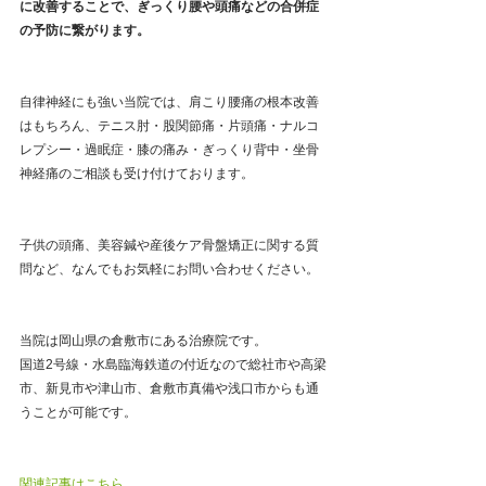
に改善することで、ぎっくり腰や頭痛などの合併症
の予防に繋がります。
自律神経にも強い当院では、肩こり腰痛の根本改善
はもちろん、テニス肘・股関節痛・片頭痛・ナルコ
レプシー・過眠症・膝の痛み・ぎっくり背中・坐骨
神経痛のご相談も受け付けております。
子供の頭痛、美容鍼や産後ケア骨盤矯正に関する質
問など、なんでもお気軽にお問い合わせください。
当院は岡山県の倉敷市にある治療院です。
国道2号線・水島臨海鉄道の付近なので総社市や高梁
市、新見市や津山市、倉敷市真備や浅口市からも通
うことが可能です。
関連記事はこちら