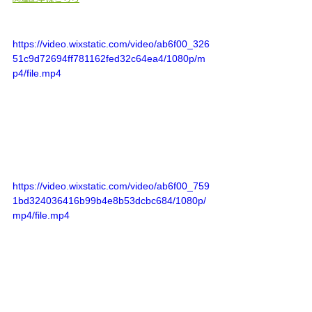
https://video.wixstatic.com/video/ab6f00_326
51c9d72694ff781162fed32c64ea4/1080p/m
p4/file.mp4
https://video.wixstatic.com/video/ab6f00_759
1bd324036416b99b4e8b53dcbc684/1080p/
mp4/file.mp4