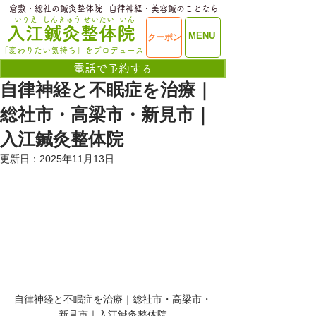
​倉敷・総社の鍼灸整体院
​自律神経・美容鍼のことなら
いりえ
しんきゅう
せいたい
いん
​入江鍼灸整体院
ME
MENU
クーポン
NU
「変わりたい気持ち」をプロデュース
電話で予約する
自律神経と不眠症を治療｜
総社市・高梁市・新見市｜
入江鍼灸整体院
更新日：
2025年11月13日
自律神経と不眠症を治療｜総社市・高梁市・
新見市｜入江鍼灸整体院