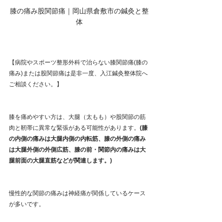
膝の痛み股関節痛｜岡山県倉敷市の鍼灸と整
体
【病院やスポーツ整形外科で治らない膝関節痛(膝の
痛み)または股関節痛は是非一度、入江鍼灸整体院へ
ご相談ください。】
膝を痛めやすい方は、大腿（太もも）や股関節の筋
肉と靭帯に異常な緊張がある可能性があります。
(膝
の内側の痛みは大腿内側の内転筋、膝の外側の痛み
は大腿外側の外側広筋、膝の前・関節内の痛みは大
腿前面の大腿直筋などが関連します。)
慢性的な関節の痛みは神経痛が関係しているケース
が多いです。