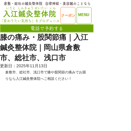
​倉敷・総社の鍼灸整体院
​自律神経・美容鍼のことなら
いりえ
しんきゅう
せいたい
いん
​入江鍼灸整体院
ME
MENU
クーポン
NU
「変わりたい気持ち」をプロデュース
電話で予約する
膝の痛み・股関節痛｜入江
鍼灸整体院｜岡山県倉敷
市、総社市、浅口市
更新日：
2025年11月13日
倉敷市、総社市、浅口市で膝や股関節の痛みでお困
りなら入江鍼灸整体院へご相談ください！