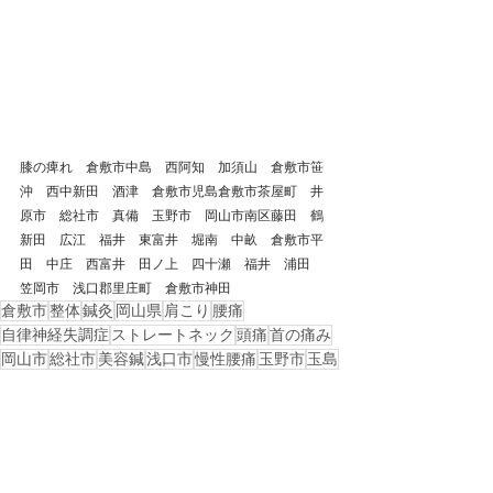
膝の痺れ　倉敷市中島　西阿知　加須山　倉敷市笹
沖　西中新田　酒津　倉敷市児島倉敷市茶屋町　井
原市　総社市　真備　玉野市　岡山市南区藤田　鶴
新田　広江　福井　東富井　堀南　中畝　倉敷市平
田　中庄　西富井　田ノ上　四十瀬　福井　浦田　
笠岡市　浅口郡里庄町　倉敷市神田
倉敷市
整体
鍼灸
岡山県
肩こり
腰痛
自律神経失調症
ストレートネック
頭痛
首の痛み
岡山市
総社市
美容鍼
浅口市
慢性腰痛
玉野市
玉島
西阿知
水島
坐骨神経痛
倉敷市中島
井原市
連島
膝の痛み
股関節痛
膝関節痛
肩の痛み
戻る