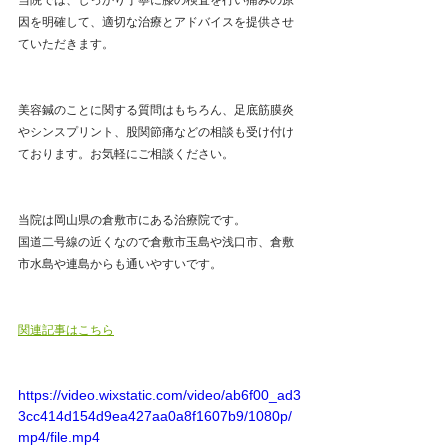
当院では、しっかり丁寧に膝の検査を行い痛みの原
因を明確して、適切な治療とアドバイスを提供させ
ていただきます。
美容鍼のことに関する質問はもちろん、足底筋膜炎
やシンスプリント、股関節痛などの相談も受け付け
ております。お気軽にご相談ください。
当院は岡山県の倉敷市にある治療院です。
国道二号線の近くなので倉敷市玉島や浅口市、倉敷
市水島や連島からも通いやすいです。
関連記事はこちら
https://video.wixstatic.com/video/ab6f00_ad3
3cc414d154d9ea427aa0a8f1607b9/1080p/
mp4/file.mp4