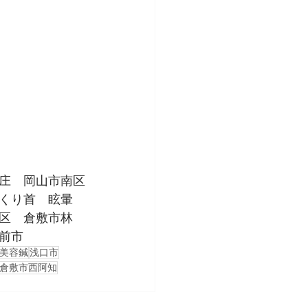
庄　岡山市南区
くり首　眩暈　
区　倉敷市林　
前市
美容鍼
浅口市
倉敷市西阿知