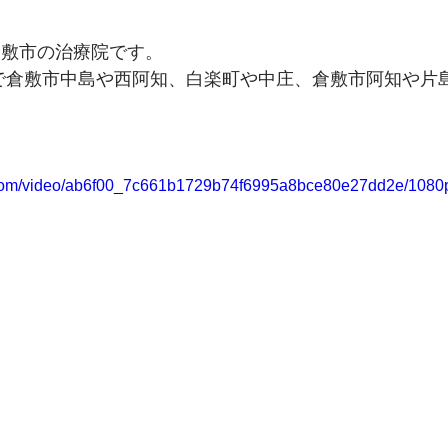
倉敷市の治療院です。
で倉敷市中島や西阿知、白楽町や中庄、倉敷市阿知や片
ic.com/video/ab6f00_7c661b1729b74f6995a8bce80e27dd2e/1080p