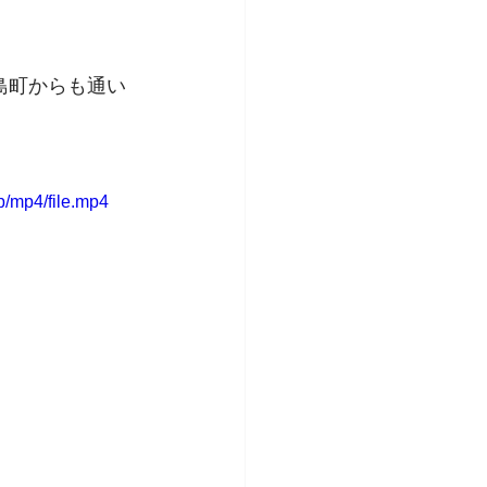
島町からも通い
/mp4/file.mp4