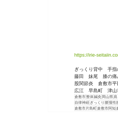
https://irie-seitaiin.c
ぎっくり背中　手指
藤田　妹尾　膝の痛
股関節炎　倉敷市平
広江　早島町　津山
倉敷市
整体
鍼灸
岡山県
肩
自律神経
ぎっくり腰
慢性
倉敷市片島町
倉敷市阿知