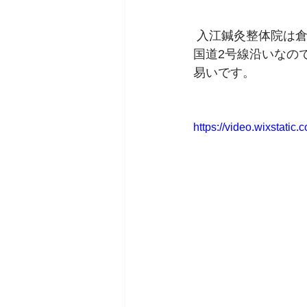
 入江鍼灸整体院は
国道2号線沿いなの
易いです。   
https://video.wixstat