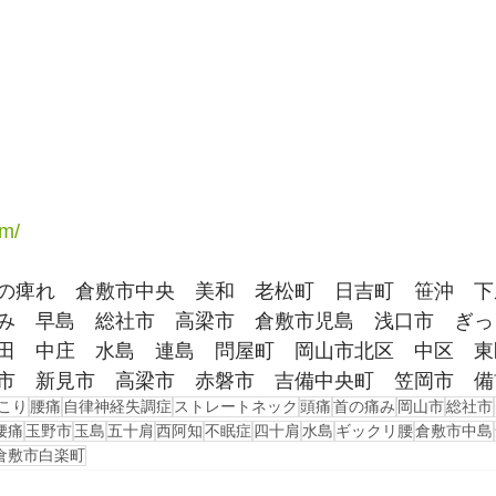
om/
の痺れ　倉敷市中央　美和　老松町　日吉町　笹沖　下
み　早島　総社市　高梁市　倉敷市児島　浅口市　ぎっ
田　中庄　水島　連島　問屋町　岡山市北区　中区　東
市　新見市　高梁市　赤磐市　吉備中央町　笠岡市　備
こり
腰痛
自律神経失調症
ストレートネック
頭痛
首の痛み
岡山市
総社市
腰痛
玉野市
玉島
五十肩
西阿知
不眠症
四十肩
水島
ギックリ腰
倉敷市中島
倉敷市白楽町