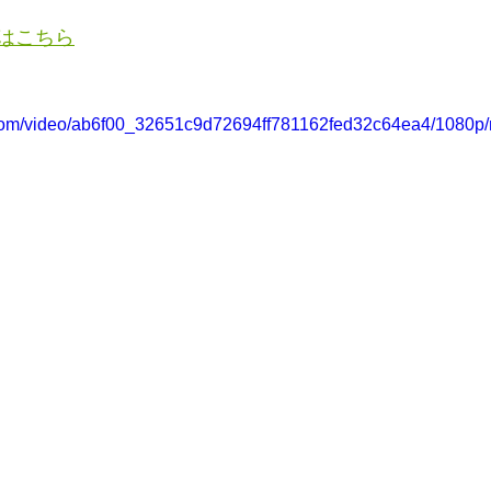
はこちら
ic.com/video/ab6f00_32651c9d72694ff781162fed32c64ea4/1080p/