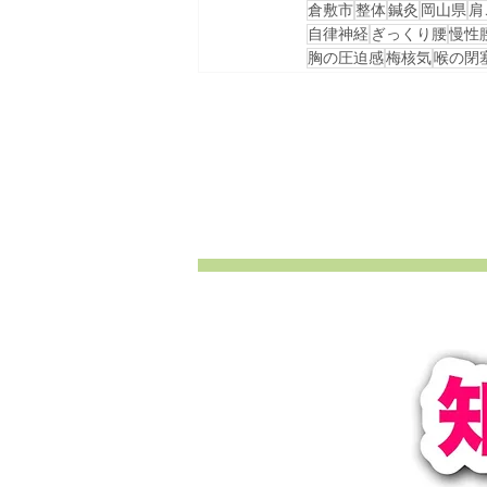
倉敷市
整体
鍼灸
岡山県
肩
自律神経
ぎっくり腰
慢性
胸の圧迫感
梅核気
喉の閉