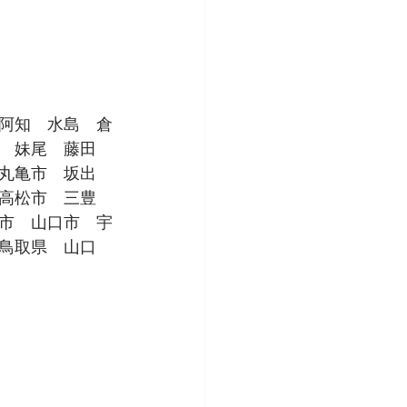
阿知　水島　倉
　妹尾　藤田　
丸亀市　坂出
高松市　三豊
市　山口市　宇
鳥取県　山口