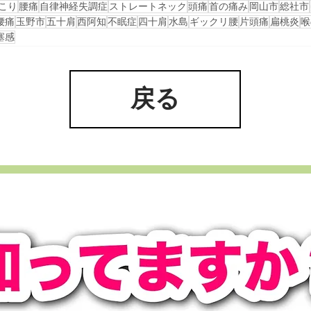
こり
腰痛
自律神経失調症
ストレートネック
頭痛
首の痛み
岡山市
総社市
腰痛
玉野市
五十肩
西阿知
不眠症
四十肩
水島
ギックリ腰
片頭痛
扁桃炎
喉
塞感
戻る