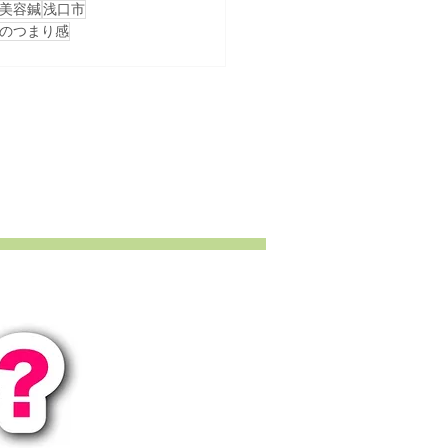
美容鍼
浅口市
のつまり感