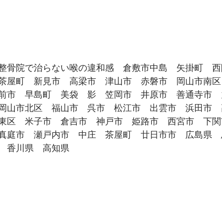
整骨院で治らない喉の違和感　倉敷市中島　矢掛町　西
茶屋町　新見市　高梁市　津山市　赤磐市　岡山市南区
前市　早島町　美袋　影　笠岡市　井原市　善通寺市　
岡山市北区　福山市　呉市　松江市　出雲市　浜田市　
東区　米子市　倉吉市　神戸市　姫路市　西宮市　下関
真庭市　瀬戸内市　中庄　茶屋町　廿日市市　広島県　
　香川県　高知県