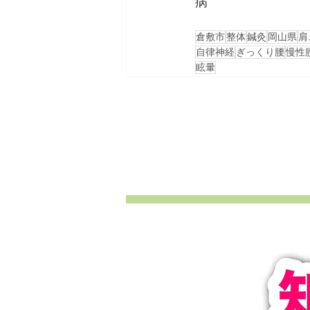
病
倉敷市
整体
鍼灸
岡山県
肩
自律神経
ぎっくり腰
慢性
眩暈