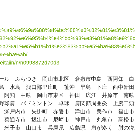
e7%9c%a9%e6%9a%88%ef%bc%88%e3%82%81%e3%81
%82%92%e6%95%b4%e4%bd%93%e3%81%a8%e9%8
%b2%a1%e5%b1%b1%e3%83%bb%e5%ba%83%e5%
5%ba%ab/
eseitaiin/n/n0998872d70d3
ール　ふらつき　岡山市北区　倉敷市中島　西阿知　白
島　水島　浅口郡里庄町　笹沖　早島　下庄　西中新田
　阿知　中畝　岡山市東区　神田　広江　井原市　南畝
野球肩　バドミントン　卓球　肩関節周囲炎　上腕二頭
　瀬戸内市　矢掛町　赤磐市　津山市　美作市　福山市
　善通寺市　坂出市　尼崎市　神戸市　丸亀市　高松市
　米子市　山口市　兵庫県　広島県　肩が疼く　肘の痺