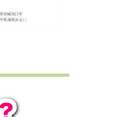
美容鍼
浅口市
中島
連島
めまい