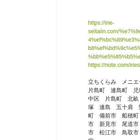
https://irie-
seitaiin.com/%
4%ef%bc%89%e3
b8%ef%bd%9c%e5
%bb%e5%85%b5%e
https://note.com/iri
立ちくらみ　メニエ
片島町　連島町　児
中区　片島町　北畝
塚　連島　五十肩　
町　備前市　船穂町
市　新見市　尾道市
市　松江市　鳥取市