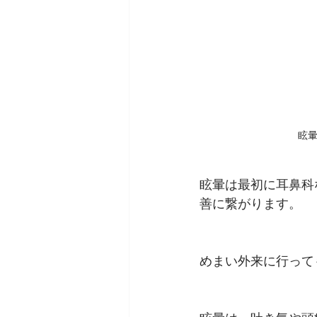
眩
眩暈は最初に耳鼻科
善に繋がります。
めまい外来に行って