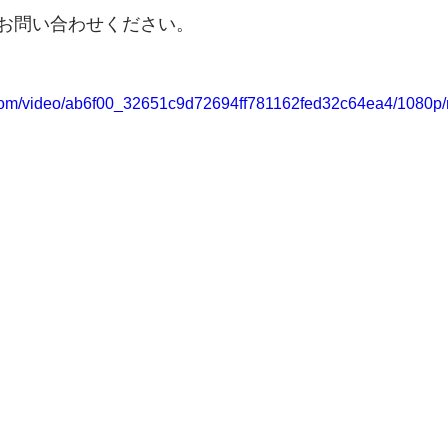
お問い合わせください。
ic.com/video/ab6f00_32651c9d72694ff781162fed32c64ea4/1080p/