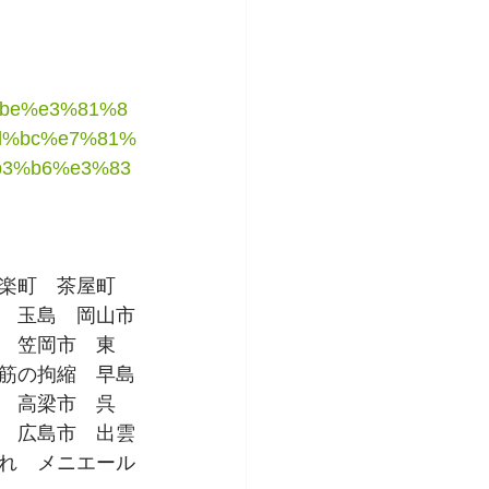
%be%e3%81%8
d%bc%e7%81%
b3%b6%e3%83
楽町　茶屋町　
　玉島　岡山市
　笠岡市　東
筋の拘縮　早島
　高梁市　呉
　広島市　出雲
れ　メニエール