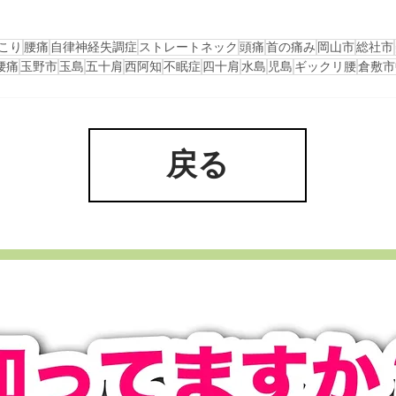
こり
腰痛
自律神経失調症
ストレートネック
頭痛
首の痛み
岡山市
総社市
腰痛
玉野市
玉島
五十肩
西阿知
不眠症
四十肩
水島
児島
ギックリ腰
倉敷市
戻る