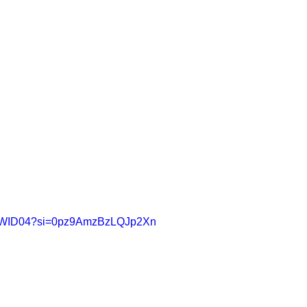
VFfWID04?si=0pz9AmzBzLQJp2Xn