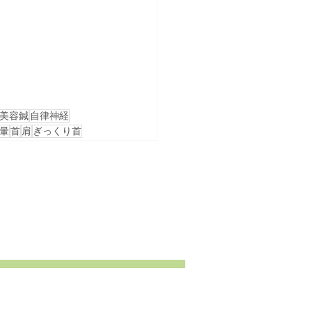
美容鍼
自律神経
暈
首
肩
ぎっくり首