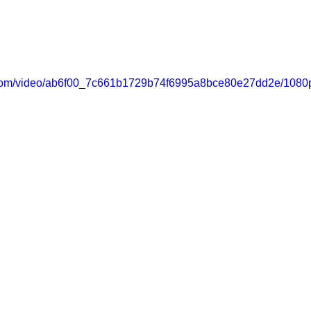
ic.com/video/ab6f00_7c661b1729b74f6995a8bce80e27dd2e/1080p