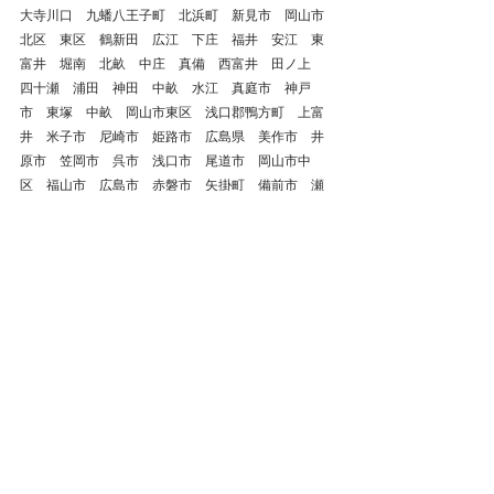
大寺川口　九蟠八王子町　北浜町　新見市　岡山市
北区　東区　鶴新田　広江　下庄　福井　安江　東
富井　堀南　北畝　中庄　真備　西富井　田ノ上　
四十瀬　浦田　神田　中畝　水江　真庭市　神戸
市　東塚　中畝　岡山市東区　浅口郡鴨方町　上富
井　米子市　尼崎市　姫路市　広島県　美作市　井
原市　笠岡市　呉市　浅口市　尾道市　岡山市中
区　福山市　広島市　赤磐市　矢掛町　備前市　瀬
戸内市　津山市　
倉敷市
整体
鍼灸
岡山県
肩こり
腰痛
自律神経失調症
ストレートネック
頭痛
首の痛み
岡山市
総社市
美容鍼
浅口市
自律神経
ぎっくり腰
慢性腰痛
五十肩
岡山市南区
岡山市北区
膝の痛み
岡山市東区
岡山市中区
股関節痛
膝関節痛
膝痛
足の痛み
股関節炎
足底筋膜炎
踵の痛み
戻る