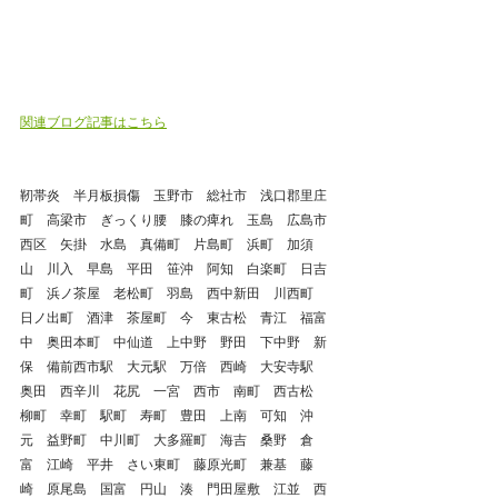
関連ブログ記事はこちら
靭帯炎　半月板損傷　玉野市　総社市　浅口郡里庄
町　高梁市　ぎっくり腰　膝の痺れ　玉島　広島市
西区　矢掛　水島　真備町　片島町　浜町　加須
山　川入　早島　平田　笹沖　阿知　白楽町　日吉
町　浜ノ茶屋　老松町　羽島　西中新田　川西町　
日ノ出町　酒津　茶屋町　今　東古松　青江　福富
中　奥田本町　中仙道　上中野　野田　下中野　新
保　備前西市駅　大元駅　万倍　西崎　大安寺駅　
奥田　西辛川　花尻　一宮　西市　南町　西古松　
柳町　幸町　駅町　寿町　豊田　上南　可知　沖
元　益野町　中川町　大多羅町　海吉　桑野　倉
富　江崎　平井　さい東町　藤原光町　兼基　藤
崎　原尾島　国富　円山　湊　門田屋敷　江並　西