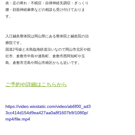
炎・足の痺れ・不眠症・自律神経失調症・ぎっくり
腰・顔面神経麻痺などの相談も受け付けておりま
す。
入江鍼灸整体院は岡山県にある整体院と鍼灸院の治
療院です。
国道2号線と水島臨海鉄道沿いなので岡山市北区や総
社市、倉敷市中島や連島町、倉敷市西阿知町や玉
島、倉敷市児島や岡山市南区からも近いです。
ご予約や詳細はこちらから
https://video.wixstatic.com/video/ab6f00_ad3
3cc414d154d9ea427aa0a8f1607b9/1080p/
mp4/file.mp4