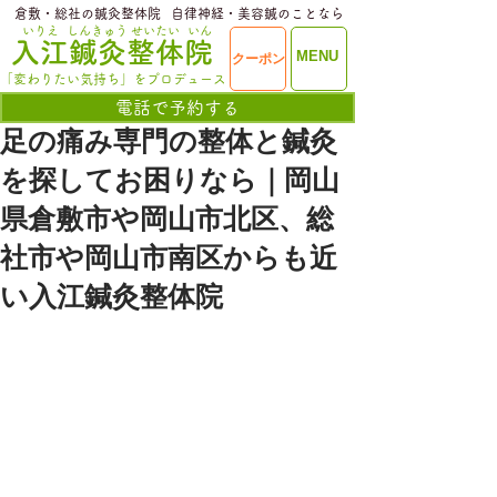
​倉敷・総社の鍼灸整体院
​自律神経・美容鍼のことなら
いりえ
しんきゅう
せいたい
いん
​入江鍼灸整体院
ME
MENU
クーポン
NU
「変わりたい気持ち」をプロデュース
電話で予約する
足の痛み専門の整体と鍼灸
を探してお困りなら｜岡山
県倉敷市や岡山市北区、総
社市や岡山市南区からも近
い入江鍼灸整体院