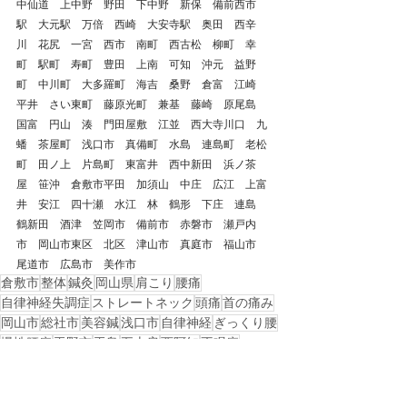
中仙道　上中野　野田　下中野　新保　備前西市
駅　大元駅　万倍　西崎　大安寺駅　奥田　西辛
川　花尻　一宮　西市　南町　西古松　柳町　幸
町　駅町　寿町　豊田　上南　可知　沖元　益野
町　中川町　大多羅町　海吉　桑野　倉富　江崎　
平井　さい東町　藤原光町　兼基　藤崎　原尾島　
国富　円山　湊　門田屋敷　江並　西大寺川口　九
蟠　茶屋町　浅口市　真備町　水島　連島町　老松
町　田ノ上　片島町　東富井　西中新田　浜ノ茶
屋　笹沖　倉敷市平田　加須山　中庄　広江　上富
井　安江　四十瀬　水江　林　鶴形　下庄　連島　
鶴新田　酒津　笠岡市　備前市　赤磐市　瀬戸内
市　岡山市東区　北区　津山市　真庭市　福山市　
尾道市　広島市　美作市
倉敷市
整体
鍼灸
岡山県
肩こり
腰痛
自律神経失調症
ストレートネック
頭痛
首の痛み
岡山市
総社市
美容鍼
浅口市
自律神経
ぎっくり腰
慢性腰痛
玉野市
玉島
五十肩
西阿知
不眠症
岡山市北区
起立性調節障害
めまい
吐き気
過眠症
特発性過眠症
起立性調整障害
睡眠障害