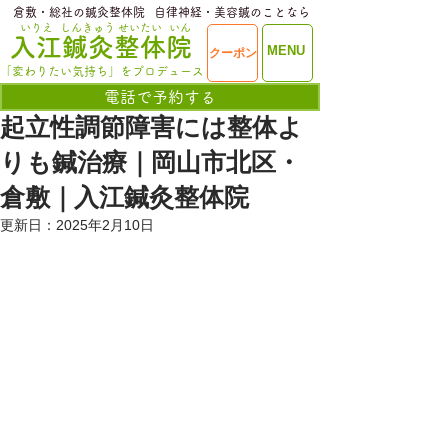
​倉敷・総社の鍼灸整体院
​自律神経・美容鍼のことなら
いりえ
しんきゅう
せいたい
いん
​入江鍼灸整体院
ME
MENU
クーポン
NU
「変わりたい気持ち」をプロデュース
電話で予約する
起立性調節障害には整体よ
りも鍼治療｜岡山市北区・
倉敷｜入江鍼灸整体院
更新日：
2025年2月10日