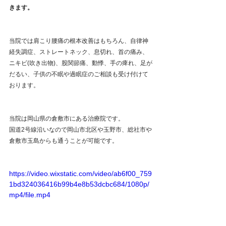
きます。
当院では肩こり腰痛の根本改善はもちろん、自律神
経失調症、ストレートネック、息切れ、首の痛み、
ニキビ(吹き出物)、股関節痛、動悸、手の痺れ、足が
だるい、子供の不眠や過眠症のご相談も受け付けて
おります。
当院は岡山県の倉敷市にある治療院です。
国道2号線沿いなので岡山市北区や玉野市、総社市や
倉敷市玉島からも通うことが可能です。
https://video.wixstatic.com/video/ab6f00_759
1bd324036416b99b4e8b53dcbc684/1080p/
mp4/file.mp4