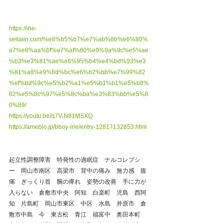
https://irie-
seitaiin.com/%e8%b5%b7%e7%ab%8b%e6%80%
a7%e8%aa%bf%e7%af%80%e9%9a%9c%e5%ae
%b3%e3%81%ae%e6%95%b4%e4%bd%93%e3
%81%a8%e9%8d%bc%e6%b2%bb%e7%99%82
%ef%bd%9c%e5%b2%a1%e5%b1%b1%e5%b8%
82%e5%8c%97%e5%8c%ba%e3%83%bb%e5%8
0%89/
https://youtu.be/q7V-N81MSXQ
https://ameblo.jp/bboy-irie/entry-12817132853.html
起立性調整障害　特発性の過眠症　ナルコレプシ
ー　岡山市南区　高梁市　背中の痛み　無力感　腹
痛　ぎっくり首　腕の痺れ　姿勢の改善　手に力が
入らない　倉敷市中央　阿知　白楽町　児島　西阿
知　片島町　岡山市東区　中区　水島　井原市　倉
敷市中島　今　東古松　青江　福富中　奥田本町　