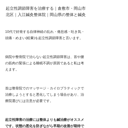
起立性調節障害を治療する｜倉敷市・岡山市
北区｜入江鍼灸整体院｜岡山県の整体と鍼灸
10代で好発する自律神経の乱れ・倦怠感・吐き気・
頭痛・めまい(眩暈)を起立性調節障害と言います。
病院や整骨院で治らない起立性調節障害は、首や腰
の筋肉の緊張による睡眠不調が原因であると私は考
えます。
首は整骨院でのマッサージ・カイロプラティックで
治療しようとすると悪化してしまう場合があり、治
療院選びには注意が必要です。
起立性障害の治療には整体よりも鍼治療がオススメ
です。状態の悪化を防ぎながら早期の改善が期待で