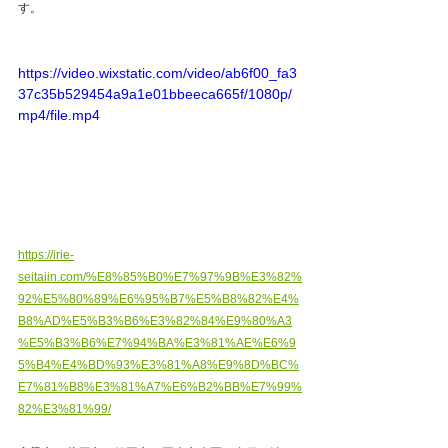
す。 
https://video.wixstatic.com/video/ab6f00_fa3
37c35b529454a9a1e01bbeeca665f/1080p/
mp4/file.mp4
https://irie-
seitaiin.com/%E8%85%B0%E7%97%9B%E3%82%
92%E5%80%89%E6%95%B7%E5%B8%82%E4%
B8%AD%E5%B3%B6%E3%82%84%E9%80%A3
%E5%B3%B6%E7%94%BA%E3%81%AE%E6%9
5%B4%E4%BD%93%E3%81%A8%E9%8D%BC%
E7%81%B8%E3%81%A7%E6%B2%BB%E7%99%
82%E3%81%99/