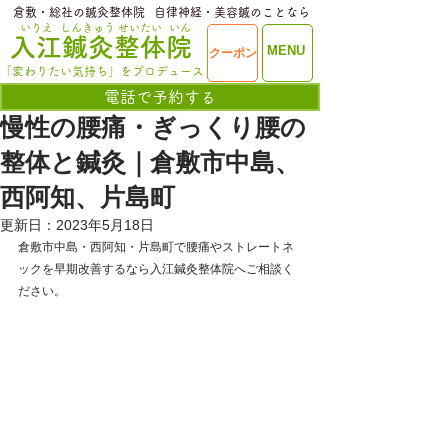
​倉敷・総社の鍼灸整体院
​自律神経・美容鍼のことなら
いりえ
しんきゅう
せいたい
いん
​入江鍼灸整体院
ME
MENU
クーポン
NU
「変わりたい気持ち」をプロデュース
電話で予約する
慢性の腰痛・ぎっくり腰の
整体と鍼灸｜倉敷市中島、
西阿知、片島町
更新日：
2023年5月18日
倉敷市中島・西阿知・片島町で腰痛やストレートネ
ックを早期改善するなら入江鍼灸整体院へご相談く
ださい。