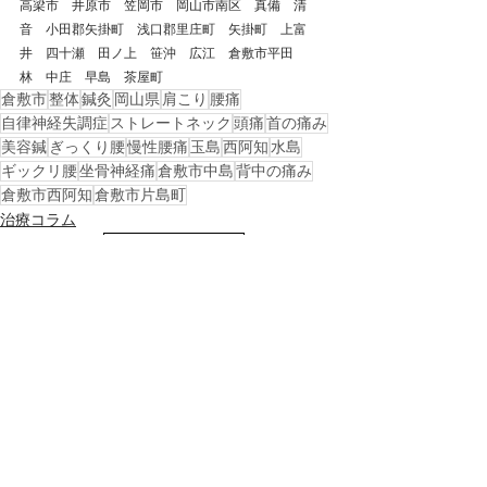
高梁市　井原市　笠岡市　岡山市南区　真備　清
音　小田郡矢掛町　浅口郡里庄町　矢掛町　上富
井　四十瀬　田ノ上　笹沖　広江　倉敷市平田　
林　中庄　早島　茶屋町
倉敷市
整体
鍼灸
岡山県
肩こり
腰痛
自律神経失調症
ストレートネック
頭痛
首の痛み
美容鍼
ぎっくり腰
慢性腰痛
玉島
西阿知
水島
ギックリ腰
坐骨神経痛
倉敷市中島
背中の痛み
倉敷市西阿知
倉敷市片島町
治療コラム
戻る