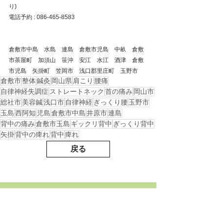
り)
電話予約 : 086-465-8583
倉敷市中島　水島　連島　倉敷市児島　中畝　倉敷
市茶屋町　加須山　笹沖　安江　水江　酒津　倉敷
市児島　矢掛町　笠岡市　浅口郡里庄町　玉野市
倉敷市
整体
鍼灸
岡山県
肩こり
腰痛
自律神経失調症
ストレートネック
首の痛み
岡山市
総社市
美容鍼
浅口市
自律神経
ぎっくり腰
玉野市
玉島
西阿知
児島
倉敷市中島
井原市
連島
背中の痛み
倉敷市玉島
ギックリ背中
ぎっくり背中
矢掛
背中の痺れ
背中
痺れ
戻る