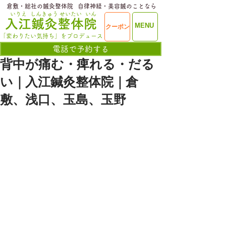
​倉敷・総社の鍼灸整体院
​自律神経・美容鍼のことなら
いりえ
しんきゅう
せいたい
いん
​入江鍼灸整体院
ME
MENU
クーポン
NU
「変わりたい気持ち」をプロデュース
電話で予約する
背中が痛む・痺れる・だる
い｜入江鍼灸整体院｜倉
敷、浅口、玉島、玉野