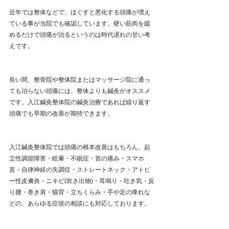
近年では整体などで、ほぐすと悪化する頭痛が増え
ている事が当院でも確認しています。硬い筋肉を緩
めるだけで頭痛が治るというのは時代遅れの甘い考
えです。
長い間、整骨院や整体院またはマッサージ院に通っ
ても治らない頭痛には、整体よりも鍼灸がオススメ
です。入江鍼灸整体院の鍼灸治療であれば繰り返す
頭痛でも早期の改善が期待できます。
入江鍼灸整体院では頭痛の根本改善はもちろん、起
立性調節障害・眩暈・不眠症・首の痛み・スマホ
首・自律神経の失調症・ストレートネック・アトピ
ー性皮膚炎・ニキビ(吹き出物)・耳鳴り・吐き気・反
り腰・巻き肩・猫背・立ちくらみ・手や足の痺れな
どの、あらゆる症状の相談にも対応しております。