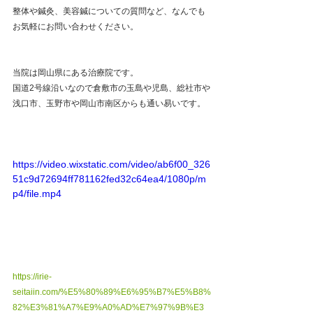
整体や鍼灸、美容鍼についての質問など、なんでも
お気軽にお問い合わせください。 
当院は岡山県にある治療院です。
国道2号線沿いなので倉敷市の玉島や児島、総社市や
浅口市、玉野市や岡山市南区からも通い易いです。  
https://video.wixstatic.com/video/ab6f00_326
51c9d72694ff781162fed32c64ea4/1080p/m
p4/file.mp4
https://irie-
seitaiin.com/%E5%80%89%E6%95%B7%E5%B8%
82%E3%81%A7%E9%A0%AD%E7%97%9B%E3