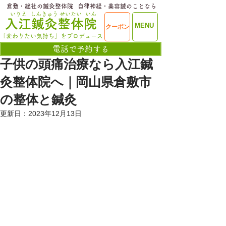
​倉敷・総社の鍼灸整体院
​自律神経・美容鍼のことなら
いりえ
しんきゅう
せいたい
いん
​入江鍼灸整体院
ME
MENU
クーポン
NU
「変わりたい気持ち」をプロデュース
電話で予約する
子供の頭痛治療なら入江鍼
灸整体院へ｜岡山県倉敷市
の整体と鍼灸
更新日：
2023年12月13日