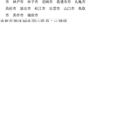
市　神戸市　米子市　尼崎市　善通寺市　丸亀市　
高松市　坂出市　松江市　出雲市　山口市　鳥取
市　美作市　備前市　
倉敷市
整体
鍼灸
岡山県
肩こり
腰痛
自律神経失調症
ストレートネック
頭痛
首の痛み
岡山市
総社市
美容鍼
浅口市
自律神経
ぎっくり腰
慢性腰痛
玉野市
玉島
五十肩
西阿知
不眠症
四十肩
水島
片頭痛
偏頭痛
起立性調節障害
子供の頭痛
子供
学生
戻る