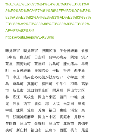
%81%AE%E6%95%B4%E4%BD%93%E3%81%A
8%E9%8D%BC%E7%81%B8%EF%BD%9C%E3%
82%AB%E3%82%A4%E3%83%AD%E3%83%97%
E3%83%A9%E3%83%86%E3%83%83%E3%82%
AF%E3%82%84/
https://youtu.be/pgWE-KyBKlg
味覚障害　嗅覚障害　股関節痛　坐骨神経痛　倉敷
市中島　白楽町　日吉町　背中の痛み　阿知　浜ノ
茶屋　西阿知町　茶屋町　片島町　膝の痛み　早島
町　三叉神経痛　股関節炎　平田　笹沖　西中新
田　中庄　痛み止めの薬が効かない　小学生　水
島　連島町　真備町　福田町　中学生　羽島　高梁
市　新見市　浅口郡里庄町　問屋町　岡山市北区　
林　広江　高校生　岡山市東区　藤田　中畦　妹
尾　芳泉　西市　新保　郡　大福　当新田　豊成　
中畦　妹尾　箕島　芳泉　福田　東畦　浦安　泉
田　顔面神経麻痺　岡山市中区　真庭市　井原市　
笠岡市　津山市　鏡野町　津山市　赤磐市　吉備中
央町　新庄村　福山市　広島市　西区　呉市　尾道