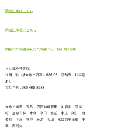
関連記事はこちら
関連記事②はこちら
https://m.youtube.com/watch?v=H3-i_0NntPk
入江鍼灸整体院
住所 : 岡山県倉敷市西富井636-96（店舗裏に駐車場
あり）
電話予約 : 086-465-8583
倉敷市連島　玉島　西阿知町新田　加須山　茶屋
町　倉敷市林　水島　平田　宮前　中庄　阿知　白
楽町　下庄　笹沖　粒浦　天城　浅口郡里庄町　中
島　西阿知