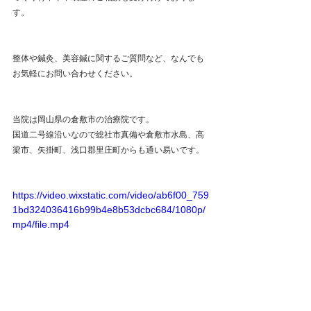
す。
整体や鍼灸、美容鍼に関するご質問など、なんでも
お気軽にお問い合わせください。
当院は岡山県の倉敷市の治療院です。
国道二号線沿いなので総社市真備や倉敷市水島、高
梁市、矢掛町、浅口郡里庄町からも通い易いです。
https://video.wixstatic.com/video/ab6f00_759
1bd324036416b99b4e8b53dcbc684/1080p/
mp4/file.mp4