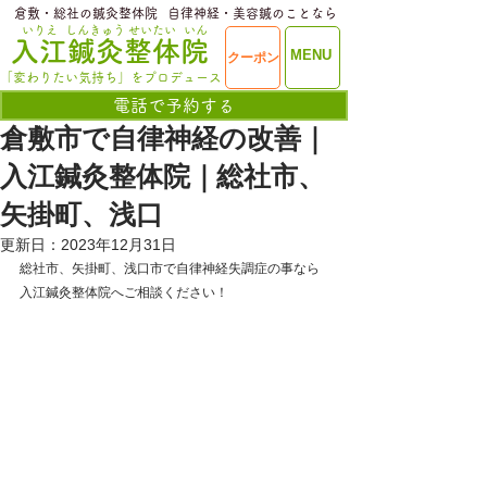
​倉敷・総社の鍼灸整体院
​自律神経・美容鍼のことなら
いりえ
しんきゅう
せいたい
いん
​入江鍼灸整体院
ME
MENU
クーポン
NU
「変わりたい気持ち」をプロデュース
電話で予約する
倉敷市で自律神経の改善｜
入江鍼灸整体院｜総社市、
矢掛町、浅口
更新日：
2023年12月31日
総社市、矢掛町、浅口市で自律神経失調症の事なら
入江鍼灸整体院へご相談ください！