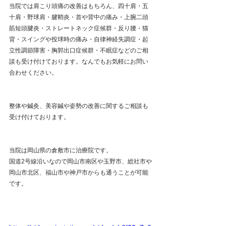
当院では肩こり頭痛の改善はもちろん、四十肩・五
十肩・野球肩・腱鞘炎・首や背中の痛み・上腕二頭
筋短頭腱炎・ストレートネック症候群・反り腰・猫
背・スイングや投球時の痛み・自律神経失調症・起
立性調節障害・胸郭出口症候群・不眠症などのご相
談も受け付けております。なんでもお気軽にお問い
合わせください。
整体や鍼灸、美容鍼や姿勢の改善に関するご相談も
受け付けております。
当院は岡山県の倉敷市に治療院です。 
国道2号線沿いなので岡山市南区や玉野市、総社市や
岡山市北区、福山市や神戸市からも通うことが可能
です。