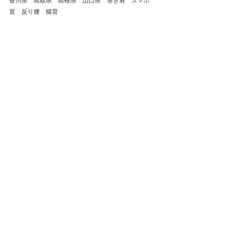
香川県　鳥取県　島根県　山口県　巻き肩　スマホ
首　反り腰　猫背
倉敷市
整体
鍼灸
岡山県
肩こり
腰痛
自律神経失調症
ストレートネック
頭痛
首の痛み
岡山市
総社市
美容鍼
浅口市
自律神経
ぎっくり腰
慢性腰痛
玉野市
玉島
五十肩
西阿知
不眠症
四十肩
福山市
上腕二頭筋長頭腱炎
拘縮
神戸市
上腕二頭筋
メンテナンス
上腕二頭筋短頭腱炎
戻る