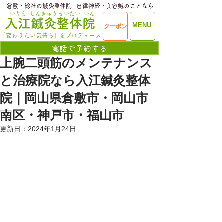
​倉敷・総社の鍼灸整体院
​自律神経・美容鍼のことなら
いりえ
しんきゅう
せいたい
いん
​入江鍼灸整体院
ME
MENU
クーポン
NU
「変わりたい気持ち」をプロデュース
電話で予約する
上腕二頭筋のメンテナンス
と治療院なら入江鍼灸整体
院｜岡山県倉敷市・岡山市
南区・神戸市・福山市
更新日：
2024年1月24日