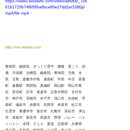
https://video.wixstatic.com/video/ab6f00_7c6
61b1729b74f6995a8bce80e27dd2e/1080p/
mp4/file.mp4
https://irie-seitaiin.com/
整体院　鍼灸院　ぎっくり背中　腰痛　肩こり　頭
痛　片頭痛　治療院　鍼灸院　整体院　児島　水
島　玉島　倉敷市中島　連島町　平田　中庄　茶屋
町　倉敷駅　西阿知　真備町　岡山駅　岡山市東
区　里庄町　呉市　尾道市　広島市西区　廿日市
市　神戸市　尼崎市　米子市　浅口市　矢掛町　早
島町　備前市　赤磐市　笠岡市　井原市　松江市　
出雲市　善通寺市　坂出市　丸亀市　高松市　津山
市　真庭市　新見市　高梁市　野球　バレー　バド
ミントン　卓球　テニス　柔道　広島県　兵庫県　