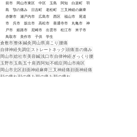
前市　岡山市東区　中区　玉島　阿知　白楽町　羽
島　顎の痛み　日吉町　老松町　三叉神経の麻痺　
赤磐市　瀬戸内市　広島市　西区　福山市　尾道
市　呉市　坂出市　高松市　善通寺市　丸亀市　神
戸市　姫路市　尼崎市　出雲市　松江市　米子市　
鳥取市　美作市　子供　学生
倉敷市
整体
鍼灸
岡山県
肩こり
腰痛
自律神経失調症
ストレートネック
頭痛
首の痛み
岡山市
総社市
美容鍼
浅口市
自律神経
ぎっくり腰
玉野市
玉島
五十肩
西阿知
不眠症
岡山市南区
岡山市北区
顔面神経麻痺
三叉神経痛
顔面神経痛
顔の痺れ
顔の痛み
頬の痛み
頬の痺れ
戻る