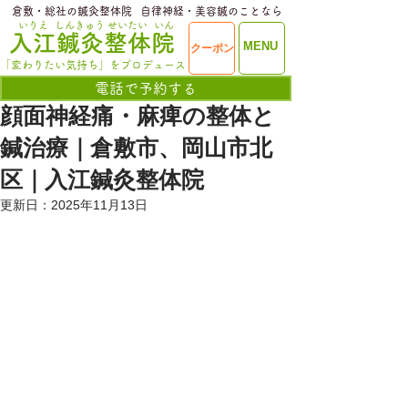
​倉敷・総社の鍼灸整体院
​自律神経・美容鍼のことなら
いりえ
しんきゅう
せいたい
いん
​入江鍼灸整体院
ME
MENU
クーポン
NU
「変わりたい気持ち」をプロデュース
電話で予約する
顔面神経痛・麻痺の整体と
鍼治療｜倉敷市、岡山市北
区｜入江鍼灸整体院
更新日：
2025年11月13日