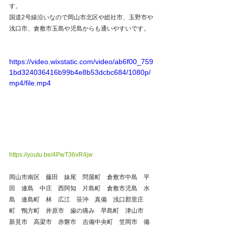
す。
国道2号線沿いなので岡山市北区や総社市、玉野市や
浅口市、倉敷市玉島や児島からも通いやすいです。
https://video.wixstatic.com/video/ab6f00_759
1bd324036416b99b4e8b53dcbc684/1080p/
mp4/file.mp4
https://youtu.be/4PwT36vR4jw
岡山市南区　藤田　妹尾　問屋町　倉敷市中島　平
田　連島　中庄　西阿知　片島町　倉敷市児島　水
島　連島町　林　広江　笹沖　真備　浅口郡里庄
町　鴨方町　井原市　歯の痛み　早島町　津山市　
新見市　高梁市　赤磐市　吉備中央町　笠岡市　備