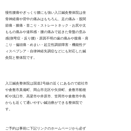
慢性腰痛やぎっくり腰にも強い入江鍼灸整体院は坐
骨神経痛や背中の痛みはもちろん、足の痛み・股関
節痛・膝痛・首こり・ストレートネック・お尻や太
ももの痛みや違和感・腰の痛みで起きた骨盤の歪み
感(側弯症・反り腰)・原因不明の歯の痛みや腹痛・肩
こり・偏頭痛・めまい・起立性調節障害・機能性デ
ィスペプシア・自律神経失調症などにも対応した鍼
灸院と整体院です。
入江鍼灸整体院は国道2号線の近くにあるので総社市
や倉敷市真備町、岡山市北区や矢掛町、倉敷市船穂
町や浅口市、高梁市や井原市、笠岡市や倉敷市中島
からも近くて通いやすい鍼治療ができる整体院で
す。
ご予約は事前に下記リンクのホームページから必ず