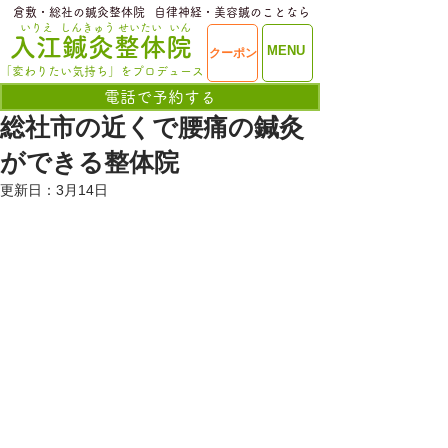
​倉敷・総社の鍼灸整体院
​自律神経・美容鍼のことなら
いりえ
しんきゅう
せいたい
いん
​入江鍼灸整体院
ME
MENU
クーポン
NU
「変わりたい気持ち」をプロデュース
電話で予約する
総社市の近くで腰痛の鍼灸
ができる整体院
更新日：
3月14日