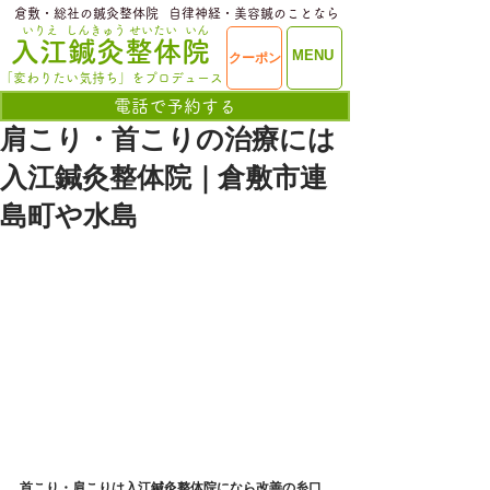
​倉敷・総社の鍼灸整体院
​自律神経・美容鍼のことなら
いりえ
しんきゅう
せいたい
いん
​入江鍼灸整体院
ME
MENU
クーポン
NU
「変わりたい気持ち」をプロデュース
電話で予約する
肩こり・首こりの治療には
入江鍼灸整体院｜倉敷市連
島町や水島
首こり・肩こりは入江鍼灸整体院になら改善の糸口