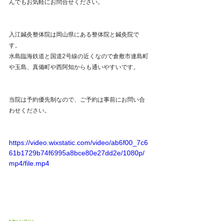
んでもお気軽にお問合せください。　
入江鍼灸整体院は岡山県にある整体院と鍼灸院で
す。
水島臨海鉄道と国道2号線の近くなので倉敷市連島町
や玉島、真備町や西阿知からも通いやすいです。
当院は予約優先制なので、ご予約は事前にお問い合
わせください。
https://video.wixstatic.com/video/ab6f00_7c6
61b1729b74f6995a8bce80e27dd2e/1080p/
mp4/file.mp4