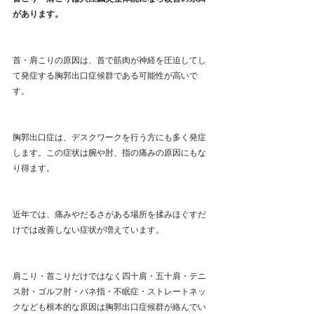
があります。
首・肩こりの原因は、首で筋肉が神経を圧迫してし
て発症する胸郭出口症候群である可能性が高いで
す。
胸郭出口症は、デスクワークを行う方にも多く発症
します。この症状は腕や肘、指の痛みの原因にもな
り得ます。
近年では、痛みやだるさがある場所を揉みほぐすだ
けでは改善しない症状が増えています。
肩こり・首こりだけではなく四十肩・五十肩・テニ
ス肘・ゴルフ肘・バネ指・不眠症・ストレートネッ
クなども根本的な原因は胸郭出口症候群が絡んでい