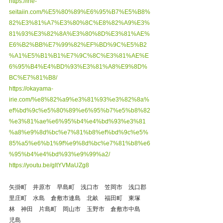
https://irie-
seitaiin.com/%E5%80%89%E6%95%B7%E5%B8%
82%E3%81%A7%E3%80%8C%E8%82%A9%E3%
81%93%E3%82%8A%E3%80%8D%E3%81%AE%
E6%B2%BB%E7%99%82%EF%BD%9C%E5%B2
%A1%E5%B1%B1%E7%9C%8C%E3%81%AE%E
6%95%B4%E4%BD%93%E3%81%A8%E9%8D%
BC%E7%81%B8/
https://okayama-
irie.com/%e8%82%a9%e3%81%93%e3%82%8a%
ef%bd%9c%e5%80%89%e6%95%b7%e5%b8%82
%e3%81%ae%e6%95%b4%e4%bd%93%e3%81
%a8%e9%8d%bc%e7%81%b8%ef%bd%9c%e5%
85%a5%e6%b1%9f%e9%8d%bc%e7%81%b8%e6
%95%b4%e4%bd%93%e9%99%a2/
https://youtu.be/gltYVMaUZg8
矢掛町　井原市　早島町　浅口市　笠岡市　浅口郡
里庄町　水島　倉敷市連島　北畝　福田町　東塚　
林　神田　片島町　岡山市　玉野市　倉敷市中島　
児島