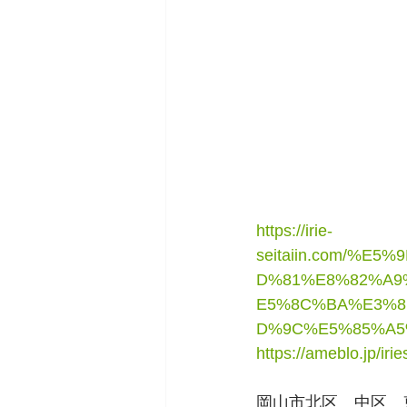
https://irie-
seitaiin.com/%
D%81%E8%82%A9
E5%8C%BA%E3%8
D%9C%E5%85%A5
https://ameblo.jp/iri
岡山市北区　中区　