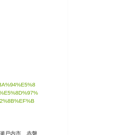
%BA%94%E5%8
2%E5%8D%97%
82%8B%EF%B
瀬戸内市　赤磐