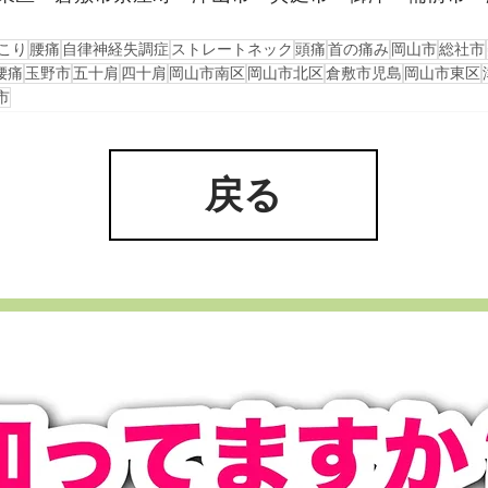
こり
腰痛
自律神経失調症
ストレートネック
頭痛
首の痛み
岡山市
総社市
腰痛
玉野市
五十肩
四十肩
岡山市南区
岡山市北区
倉敷市児島
岡山市東区
市
戻る