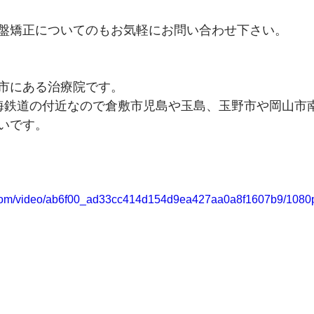
盤矯正についてのもお気軽にお問い合わせ下さい。
市にある治療院です。
海鉄道の付近なので倉敷市児島や玉島、玉野市や岡山市
いです。
ic.com/video/ab6f00_ad33cc414d154d9ea427aa0a8f1607b9/1080p