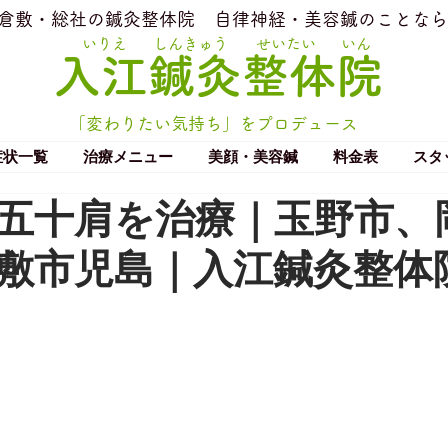
​倉敷・総社の鍼灸整体院
​自律神経・美容鍼のことなら
いりえ
しんきゅう
せいたい
いん
​入江鍼灸整体院
「変わりたい気持ち」をプロデュース
症状一覧
治療メニュー
美顔・美容鍼
料金表
スタ
五十肩を治療｜玉野市、
敷市児島｜入江鍼灸整体