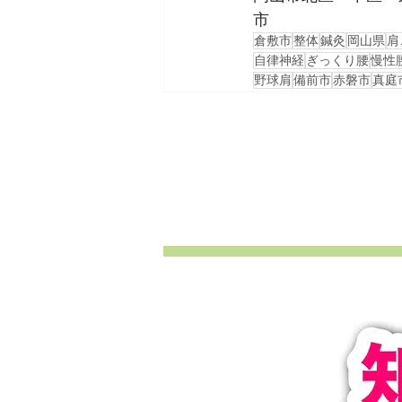
市
倉敷市
整体
鍼灸
岡山県
肩
自律神経
ぎっくり腰
慢性
野球肩
備前市
赤磐市
真庭