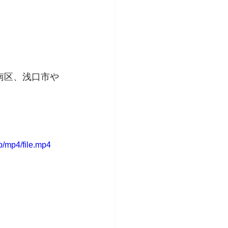
南区、浅口市や
/mp4/file.mp4