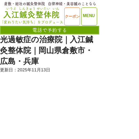
​倉敷・総社の鍼灸整体院
​自律神経・美容鍼のことなら
いりえ
しんきゅう
せいたい
いん
​入江鍼灸整体院
ME
MENU
クーポン
NU
「変わりたい気持ち」をプロデュース
電話で予約する
光過敏症の治療院｜入江鍼
灸整体院｜岡山県倉敷市・
広島・兵庫
更新日：
2025年11月13日