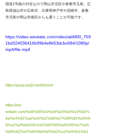
国道2号線の付近なので岡山市北区や倉敷市玉島、広
島県福山市や広島市、兵庫県神戸市や尼崎市、倉敷
市児島や岡山市南区からも通うことが可能です。
https://video.wixstatic.com/video/ab6f00_759
1bd324036416b99b4e8b53dcbc684/1080p/
mp4/file.mp4
https://youtu.be/jV-wn9Dmnr4
https://irie-
seitaiin.com/%e8%80%b3%e9%b3%b4%e3%82%
8a%e3%81%ae%e6%b2%bb%e7%99%82%e9%9
9%a2%ef%bd%9c%e5%80%89%e6%95%b7%e5
%b8%82%e3%83%bb%e5%b2%a1%e5%b1%b1