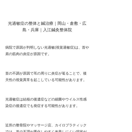
光過敏症の整体と鍼治療｜岡山・倉敷・広
島・兵庫｜入江鍼灸整体院
病院で原因が判明しない光過敏(視覚過敏症)は、首や
肩の筋肉の炎症が原因です。
首の不調が原因で耳の周りに炎症が篭ることで、後
天性の視覚異常を起こしている可能性があります。
光過敏症は結核の後遺症などの細菌やウイルス性感
染症の後遺症でも発症する可能性があります。
近所の整骨院やマッサージ店、カイロプラティック
では、首の不調が悪化しやすく改善しにくい現状が