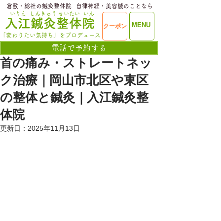
​倉敷・総社の鍼灸整体院
​自律神経・美容鍼のことなら
いりえ
しんきゅう
せいたい
いん
​入江鍼灸整体院
ME
MENU
クーポン
NU
「変わりたい気持ち」をプロデュース
電話で予約する
首の痛み・ストレートネッ
ク治療｜岡山市北区や東区
の整体と鍼灸｜入江鍼灸整
体院
更新日：
2025年11月13日