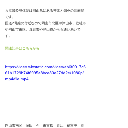
入江鍼灸整体院は岡山県にある整体と鍼灸の治療院
です。
国道2号線の付近なので岡山市北区や津山市、総社市
や岡山市東区、真庭市や津山市からも通い易いで
す。
関連記事はこちらから
https://video.wixstatic.com/video/ab6f00_7c6
61b1729b74f6995a8bce80e27dd2e/1080p/
mp4/file.mp4
岡山市南区　藤田　今　東古松　青江　福富中　奥