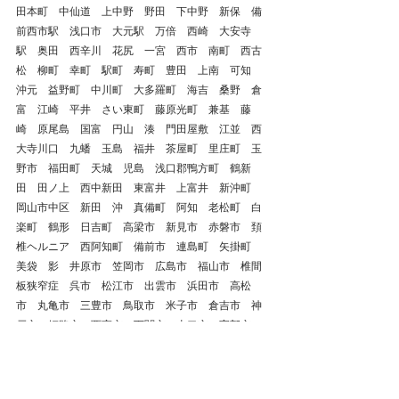
田本町　中仙道　上中野　野田　下中野　新保　備
前西市駅　浅口市　大元駅　万倍　西崎　大安寺
駅　奥田　西辛川　花尻　一宮　西市　南町　西古
松　柳町　幸町　駅町　寿町　豊田　上南　可知　
沖元　益野町　中川町　大多羅町　海吉　桑野　倉
富　江崎　平井　さい東町　藤原光町　兼基　藤
崎　原尾島　国富　円山　湊　門田屋敷　江並　西
大寺川口　九蟠　玉島　福井　茶屋町　里庄町　玉
野市　福田町　天城　児島　浅口郡鴨方町　鶴新
田　田ノ上　西中新田　東富井　上富井　新沖町　
岡山市中区　新田　沖　真備町　阿知　老松町　白
楽町　鶴形　日吉町　高梁市　新見市　赤磐市　頚
椎ヘルニア　西阿知町　備前市　連島町　矢掛町　
美袋　影　井原市　笠岡市　広島市　福山市　椎間
板狭窄症　呉市　松江市　出雲市　浜田市　高松
市　丸亀市　三豊市　鳥取市　米子市　倉吉市　神
戸市　姫路市　西宮市　下関市　山口市　宇部市　
玉野市　瀬戸内市　中庄　下庄　妹尾　美作市　広
島県　鳥取県　山口県　兵庫県　島根県　香川県　
高知県　頚椎ヘルニア　ぎっくり首