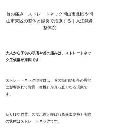
首の痛み・ストレートネック岡山市北区や岡
山市東区の整体と鍼灸で治療する｜入江鍼灸
整体院
大人から子供の頭痛や首の痛みは、ストレートネッ
ク症候群が原因です！
ストレートネック症候群は、首の筋肉や靭帯の異常
に影響されて背骨（脊椎）が真っ直ぐなる現象で
す。
反り腰や猫背、スマホ首と呼ばれる異常姿勢も実際
の状態はストレートネックです。