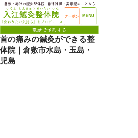
​倉敷・総社の鍼灸整体院
​自律神経・美容鍼のことなら
いりえ
しんきゅう
せいたい
いん
​入江鍼灸整体院
ME
MENU
クーポン
NU
「変わりたい気持ち」をプロデュース
電話で予約する
首の痛みの鍼灸ができる整
体院｜倉敷市水島・玉島・
児島