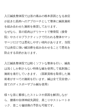
入江鍼灸整体院では首の痛みの根本原因となる炎症
が起きた筋肉へのアプローチとして整体に鍼灸施術
を組み合わせた施術を推奨しております。
なぜなら、首の筋肉はデリケートで整骨院（接骨
院）やカイロプラクティックで行われる整体やマッ
サージだけでは悪化しやすい傾向があります。当院
では炎症に強い鍼治療を組み合わせることで悪化を
防止する目的があります。
入江鍼灸整体院では軽くソフトな整体を行い、鍼灸
は浅くしか刺さらない特殊な鍼を使用して低刺激に
施術を進行していきます。（国家資格を取得した施
術者がすべての施術を行います。鍼は全て完全使い
捨てのディスポーザブル鍼を使用）
様々な首に蓄積したストレスや原因を解消しなが
ら、腰痛や自律神経失調症、肩こりやストレートネ
ック、首こり偏頭痛の予防も可能です。