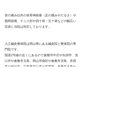
首の痛み以外の坐骨神経痛（足の痛みやだるさ）や
股関節痛、テニス肘や四十肩・五十肩などの幅広い
症状に当院は対応しております。
入江鍼灸整体院は岡山県にある鍼灸院と整体院の専
門院です。
国道2号線の近くにあるので倉敷市中庄や矢掛市、浅
口市や倉敷市玉島、岡山市南区や倉敷市児島、井原
市や総社市、広島県福山市や笠岡市、倉敷市水島か
らも通いやすいです。
ご予約は必ず事前に下記リンクのホームページから
お電話またはLINEでお願いいたします。