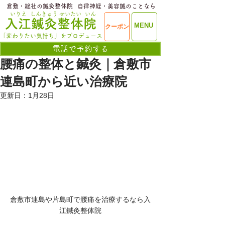
​倉敷・総社の鍼灸整体院
​自律神経・美容鍼のことなら
いりえ
しんきゅう
せいたい
いん
​入江鍼灸整体院
ME
MENU
クーポン
NU
「変わりたい気持ち」をプロデュース
電話で予約する
腰痛の整体と鍼灸｜倉敷市
連島町から近い治療院
更新日：
1月28日
倉敷市連島や片島町で腰痛を治療するなら入
江鍼灸整体院