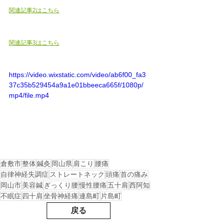
関連記事2はこちら
関連記事3はこちら
https://video.wixstatic.com/video/ab6f00_fa3
37c35b529454a9a1e01bbeeca665f/1080p/
mp4/file.mp4
倉敷市
整体
鍼灸
岡山県
肩こり
腰痛
自律神経失調症
ストレートネック
頭痛
首の痛み
岡山市
美容鍼
ぎっくり腰
慢性腰痛
五十肩
西阿知
不眠症
四十肩
坐骨神経痛
連島町
片島町
戻る