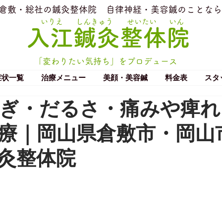
​倉敷・総社の鍼灸整体院
​自律神経・美容鍼のことなら
いりえ
しんきゅう
せいたい
いん
​入江鍼灸整体院
「変わりたい気持ち」をプロデュース
症状一覧
治療メニュー
美顔・美容鍼
料金表
スタ
ぎ・だるさ・痛みや痺れ
療｜岡山県倉敷市・岡山
灸整体院