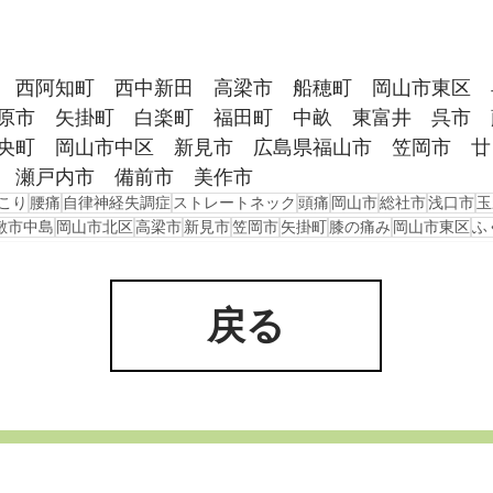
　西阿知町　西中新田　高梁市　船穂町　岡山市東区　
原市　矢掛町　白楽町　福田町　中畝　東富井　呉市　
央町　岡山市中区　新見市　広島県福山市　笠岡市　廿
　瀬戸内市　備前市　美作市
こり
腰痛
自律神経失調症
ストレートネック
頭痛
岡山市
総社市
浅口市
玉
敷市中島
岡山市北区
高梁市
新見市
笠岡市
矢掛町
膝の痛み
岡山市東区
ふ
戻る