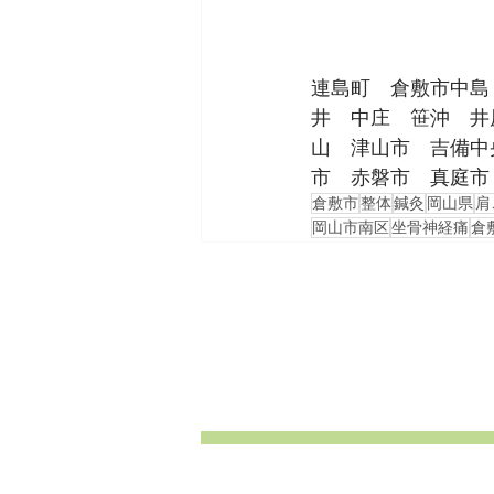
連島町　倉敷市中島
井　中庄　笹沖　井
山　津山市　吉備中
市　赤磐市　真庭市
倉敷市
整体
鍼灸
岡山県
肩
岡山市南区
坐骨神経痛
倉