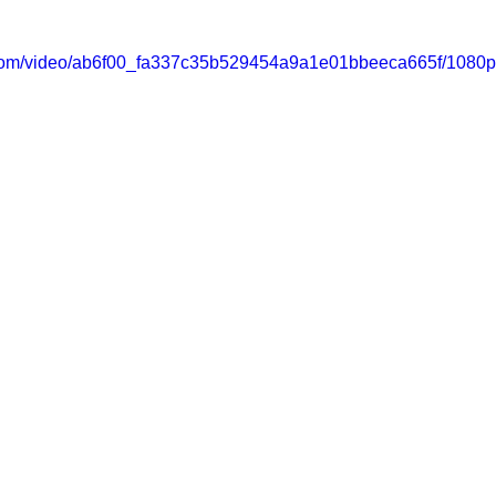
ic.com/video/ab6f00_fa337c35b529454a9a1e01bbeeca665f/1080p