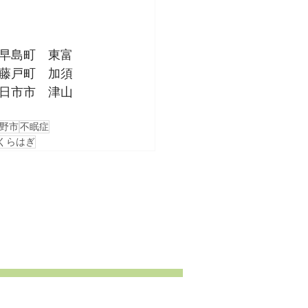
早島町　東富
藤戸町　加須
日市市　津山
野市
不眠症
くらはぎ