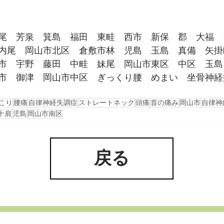
尾　芳泉　箕島　福田　東畦　西市　新保　郡　大福　
内尾　岡山市北区　倉敷市林　児島　玉島　真備　矢掛
市　宇野　藤田　中畦　妹尾　岡山市東区　中区　玉島
市　御津　岡山市中区　ぎっくり腰　めまい　坐骨神経
こり
腰痛
自律神経失調症
ストレートネック
頭痛
首の痛み
岡山市
自律神
十肩
児島
岡山市南区
戻る