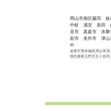
岡山市南区藤田　妹
中畦　浦安　泉田　
見市　真庭市　赤磐
前市　美作市　津山
中
倉敷市
整体
鍼灸
岡山県
肩
慢性腰痛
玉野市
五十肩
四