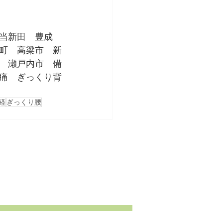
当新田　豊成　
町　高梁市　新
　瀬戸内市　備
痛　ぎっくり背
経
ぎっくり腰