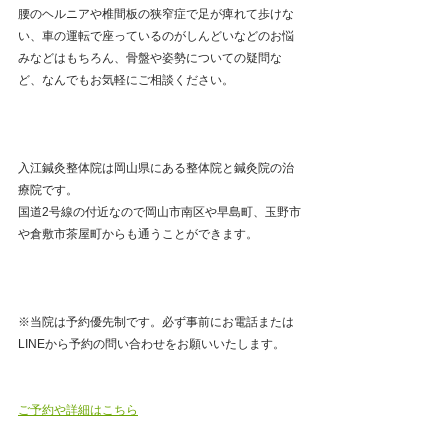
腰のヘルニアや椎間板の狭窄症で足が痺れて歩けな
い、車の運転で座っているのがしんどいなどのお悩
みなどはもちろん、骨盤や姿勢についての疑問な
ど、なんでもお気軽にご相談ください。
入江鍼灸整体院は岡山県にある整体院と鍼灸院の治
療院です。
国道2号線の付近なので岡山市南区や早島町、玉野市
や倉敷市茶屋町からも通うことができます。
※当院は予約優先制です。必ず事前にお電話または
LINEから予約の問い合わせをお願いいたします。
ご予約や詳細はこちら