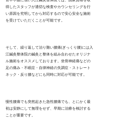
背中や腰に強い入江鍼灸整体院では、国家資格を取
得したスタッフが適切な検査やカウンセリングを行
い原因を究明してから対応するので安心安全な施術
を受けていただくことが可能です。
そして、繰り返して治り難い腰痛(ぎっくり腰)には入
江鍼灸整体院の鍼灸と整体を組み合わせたオリジナ
ル施術をオススメしております。坐骨神経痛などの
足の痛み・不眠症・自律神経の失調症・ストレート
ネック・反り腰などにも同時に対応が可能です。
慢性腰痛でも突然起きた急性腰痛でも、とにかく最
初は安静にして無理をせず、早期に治療を検討する
ことが
重要です。