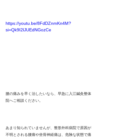
https://youtu.be/8FdDZnmKn4M?
si=Qk9I2lJUEdNGozCe
腰の痛みを早く治したいなら、早急に入江鍼灸整体
院へご相談ください。
あまり知られていませんが、整形外科病院で原因が
不明とされる腰痛や坐骨神経痛は、危険な状態で痛