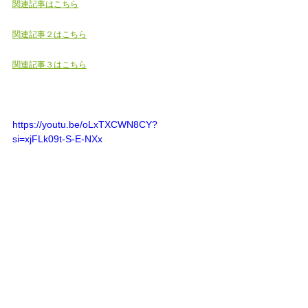
関連記事はこちら
関連記事２はこちら
関連記事３はこちら
https://youtu.be/oLxTXCWN8CY?
si=xjFLk09t-S-E-NXx
岡山市南区妹尾　藤田　中畦　大福　問屋町　浦
安　北長瀬駅　岡山市北区と中区　西大寺　岡山市