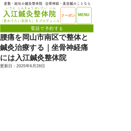
​倉敷・総社の鍼灸整体院
​自律神経・美容鍼のことなら
いりえ
しんきゅう
せいたい
いん
​入江鍼灸整体院
ME
MENU
クーポン
NU
「変わりたい気持ち」をプロデュース
電話で予約する
腰痛を岡山市南区で整体と
鍼灸治療する｜坐骨神経痛
には入江鍼灸整体院
更新日：
2025年6月28日