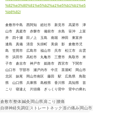
%82%e3%80%81%e5%b2%a1%e5%b1%b1%e5
%b8%82/
倉敷市中島　西阿知　総社市　新見市　高梁市　津
山市　真庭市　赤磐市　備前市　水島　笹沖　上富
井　四十瀬　田ノ上　玉島　南堀　神田　東富井　
連島　真備　清音　矢掛町　美袋　影　倉敷市児
島　笠岡市　広島市　福山市　呉市　松江市　出雲
市　浜田市　高松市　丸亀市　三豊市　鳥取市　米
子市　倉吉市　神戸市　姫路市　西宮市　下関市　
山口市　宇部市　瀬戸内市　中庄　茶屋町　岡山市
北区　妹尾　岡山市南区　藤田　駅　広島県　鳥取
県　山口県　兵庫県　島根県　香川県　高知県　首
こり　寝違え　片頭痛　ぎっくり背中　背中の痺れ
倉敷市
整体
鍼灸
岡山県
肩こり
腰痛
自律神経失調症
ストレートネック
首の痛み
岡山市
美容鍼
浅口市
自律神経
ぎっくり腰
玉野市
不眠症
井原市
背中の痛み
膝の痛み
ギックリ背中
治療コラム