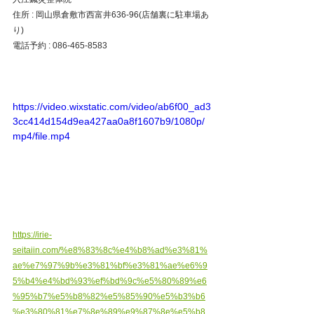
住所 : 岡山県倉敷市西富井636-96(店舗裏に駐車場あ
り)
電話予約 : 086-465-8583
https://video.wixstatic.com/video/ab6f00_ad3
3cc414d154d9ea427aa0a8f1607b9/1080p/
mp4/file.mp4
https://irie-
seitaiin.com/%e8%83%8c%e4%b8%ad%e3%81%
ae%e7%97%9b%e3%81%bf%e3%81%ae%e6%9
5%b4%e4%bd%93%ef%bd%9c%e5%80%89%e6
%95%b7%e5%b8%82%e5%85%90%e5%b3%b6
%e3%80%81%e7%8e%89%e9%87%8e%e5%b8