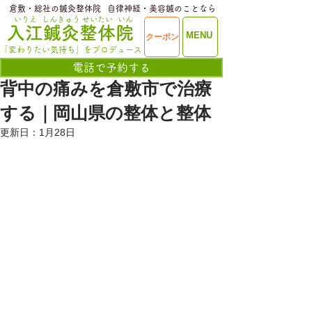
​倉敷・総社の鍼灸整体院
​自律神経・美容鍼のことなら
いりえ
しんきゅう
せいたい
いん
​入江鍼灸整体院
ME
MENU
クーポン
NU
「変わりたい気持ち」をプロデュース
電話で予約する
背中の痛みを倉敷市で治療
する｜岡山県の整体と整体
更新日：
1月28日