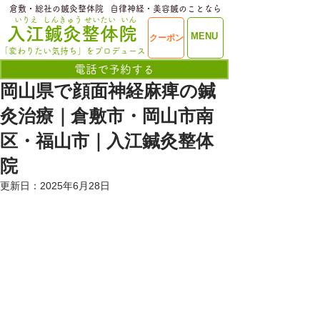
​倉敷・総社の鍼灸整体院
​自律神経・美容鍼のことなら
いりえ
しんきゅう
せいたい
いん
​入江鍼灸整体院
ME
MENU
クーポン
NU
「変わりたい気持ち」をプロデュース
電話で予約する
岡山県で顔面神経麻痺の鍼
灸治療｜倉敷市・岡山市南
区・福山市｜入江鍼灸整体
院
更新日：
2025年6月28日