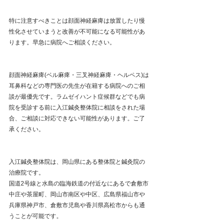
特に注意すべきことは顔面神経麻痺は放置したり慢
性化させていまうと改善が不可能になる可能性があ
ります。早急に病院へご相談ください。
顔面神経麻痺(ベル麻痺・三叉神経麻痺・ヘルペス)は
耳鼻科などの専門医の先生が在籍する病院へのご相
談が最優先です。ラムゼイハント症候群などでも病
院を受診する前に入江鍼灸整体院に相談をされた場
合、ご相談に対応できない可能性があります。ご了
承ください。
入江鍼灸整体院は、岡山県にある整体院と鍼灸院の
治療院です。
国道2号線と水島の臨海鉄道の付近なにあるで倉敷市
中庄や茶屋町、岡山市南区や中区、広島県福山市や
兵庫県神戸市、倉敷市児島や香川県高松市からも通
うことが可能です。