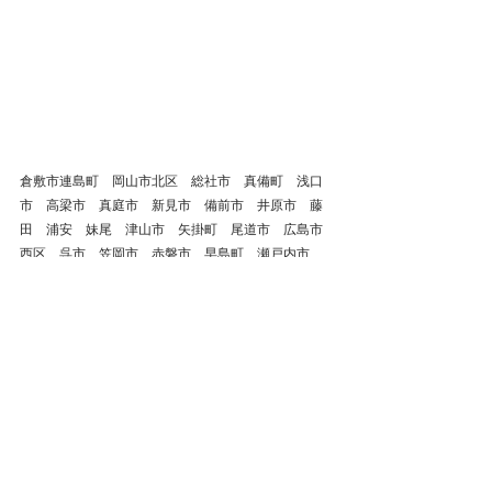
倉敷市連島町　岡山市北区　総社市　真備町　浅口
市　高梁市　真庭市　新見市　備前市　井原市　藤
田　浦安　妹尾　津山市　矢掛町　尾道市　広島市
西区　呉市　笠岡市　赤磐市　早島町　瀬戸内市　
美作市　御津　岡山市東区や中区　鏡野町　尼崎
市　鳥取県米子市　島根県松江市　出雲市　山口県
山口市　大阪府　京都府　津山市
倉敷市
整体
鍼灸
岡山県
肩こり
腰痛
自律神経失調症
ストレートネック
頭痛
岡山市
総社市
浅口市
玉野市
岡山市南区
岡山市北区
倉敷市児島
顔面神経麻痺
三叉神経痛
首
顎関節症
顎
鍼灸治療
歯
戻る