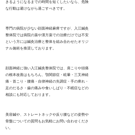
きるようになるまでの時間を短くしたいなら、危険
な行動は避けながら過ごすべきです。
専門の病院が少ない顔面神経麻痺ですが、入江鍼灸
整体院では病院の薬や漢方薬での治療だけでは不安
という方には鍼灸治療と整体を組み合わせたオリジ
ナル施術を推奨しております。
顔面神経に強い入江鍼灸整体院では、肩こりや頭痛
の根本改善はもちろん、顎関節症・眩暈・三叉神経
痛・首こり・腰痛・自律神経の失調症・手の痺れ・
足のだるさ・歯の痛みや食いしばり・不眠症などの
相談にも対応しております。
美容鍼や、ストレートネックや反り腰などの姿勢や
骨盤についての質問もお気軽にお問い合わせくださ
い。