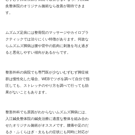
灸整体院のオリジナル施術なら改善が期待できま
す。
ムズムズ足病には整骨院のマッサージやカイロプラ
クティックでは治りにくい特徴があります。何故な
らムズムズ脚病は腰や背中の筋肉に刺激を与え過ぎ
ると悪化しやすい傾向があるからです。
整形外科の病院でも専門医が少ないむずむず脚症候
群は慢性化した場合、WEBでツボを調べて自分で指
圧しても、ストレッチのやり方を調べて行っても効
果がないこともあります。
整形外科でも原因がわからないムズムズ脚病には、
入江鍼灸整体院の鍼灸治療に適度な整体を組み合わ
せたオリジナル施術がオススメです。腰痛や足のだ
るさ・ふくらはぎ・太ももの症状にも同時に対応が