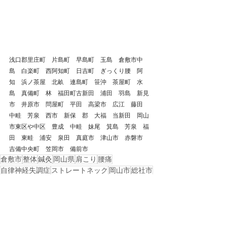
浅口郡里庄町　片島町　早島町　玉島　倉敷市中
島　白楽町　西阿知町　日吉町　ぎっくり腰　阿
知　浜ノ茶屋　北畝　連島町　笹沖　茶屋町　水
島　真備町　林　福田町古新田　浦田　羽島　新見
市　井原市　問屋町　平田　高梁市　広江　藤田　
中畦　芳泉　西市　新保　郡　大福　当新田　岡山
市東区や中区　豊成　中畦　妹尾　箕島　芳泉　福
田　東畦　浦安　泉田　真庭市　津山市　赤磐市　
吉備中央町　笠岡市　備前市
倉敷市
整体
鍼灸
岡山県
肩こり
腰痛
自律神経失調症
ストレートネック
岡山市
総社市
浅口市
岡山市南区
坐骨神経痛
岡山市北区
倉敷市児島
ムズムズ足病
むずむず脚病
戻る