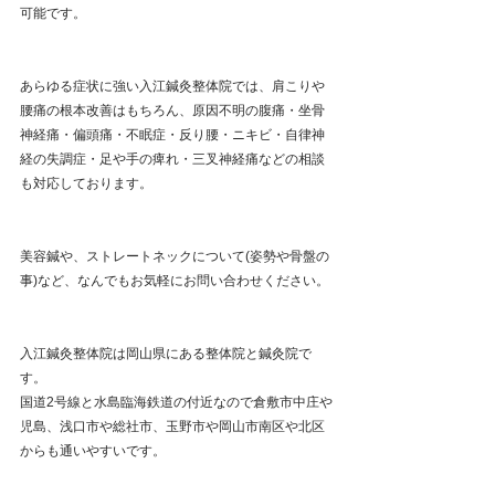
可能です。
あらゆる症状に強い入江鍼灸整体院では、肩こりや
腰痛の根本改善はもちろん、原因不明の腹痛・坐骨
神経痛・偏頭痛・不眠症・反り腰・ニキビ・自律神
経の失調症・足や手の痺れ・三叉神経痛などの相談
も対応しております。
美容鍼や、ストレートネックについて(姿勢や骨盤の
事)など、なんでもお気軽にお問い合わせください。 
入江鍼灸整体院は岡山県にある整体院と鍼灸院で
す。
国道2号線と水島臨海鉄道の付近なので倉敷市中庄や
児島、浅口市や総社市、玉野市や岡山市南区や北区
からも通いやすいです。