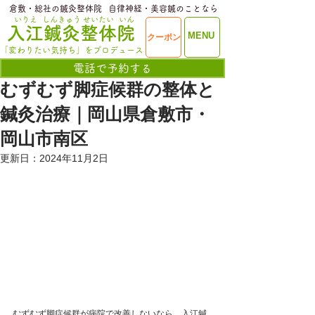
​倉敷・総社の鍼灸整体院
​自律神経・美容鍼のことなら
いりえ
しんきゅう
せいたい
いん
​入江鍼灸整体院
ME
MENU
クーポン
NU
「変わりたい気持ち」をプロデュース
電話で予約する
むずむず脚症候群の整体と
鍼灸治療｜岡山県倉敷市・
岡山市南区
更新日：
2024年11月2日
むずむず脚症候群が病院で改善しないなら、入江鍼