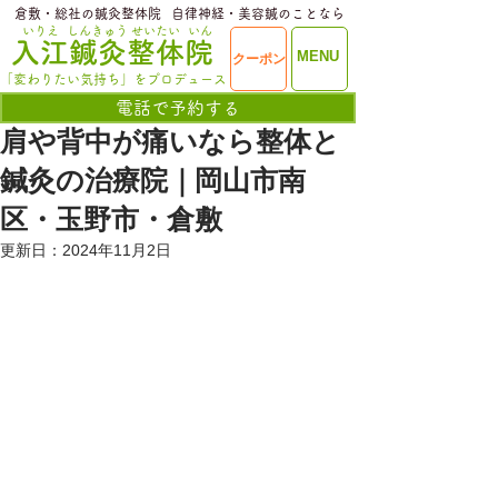
​倉敷・総社の鍼灸整体院
​自律神経・美容鍼のことなら
いりえ
しんきゅう
せいたい
いん
​入江鍼灸整体院
ME
MENU
クーポン
NU
「変わりたい気持ち」をプロデュース
電話で予約する
肩や背中が痛いなら整体と
鍼灸の治療院｜岡山市南
区・玉野市・倉敷
更新日：
2024年11月2日