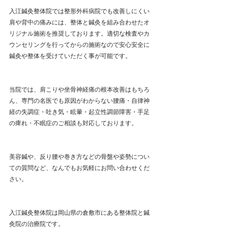
入江鍼灸整体院では整形外科病院でも改善しにくい
肩や背中の痛みには、整体と鍼灸を組み合わせたオ
リジナル施術を推奨しております。適切な検査やカ
ウンセリングを行ってからの施術なので安心安全に
鍼灸や整体を受けていただく事が可能です。
当院では、肩こりや坐骨神経痛の根本改善はもちろ
ん、専門の名医でも原因がわからない腰痛・自律神
経の失調症・吐き気・眩暈・起立性調節障害・手足
の痺れ・不眠症のご相談も対応しております。
美容鍼や、反り腰や巻き方などの骨盤や姿勢につい
ての質問など、なんでもお気軽にお問い合わせくだ
さい。 
入江鍼灸整体院は岡山県の倉敷市にある整体院と鍼
灸院の治療院です。