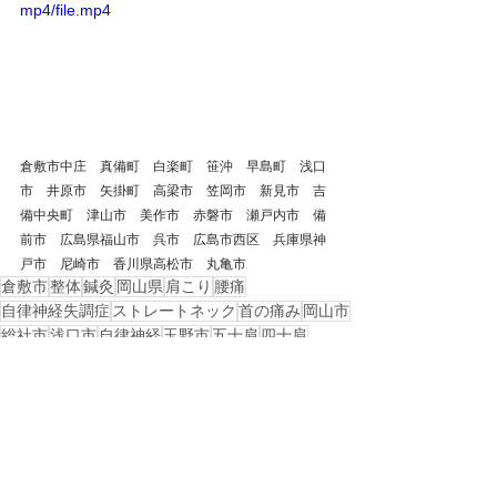
mp4/file.mp4
倉敷市中庄　真備町　白楽町　笹沖　早島町　浅口
市　井原市　矢掛町　高梁市　笠岡市　新見市　吉
備中央町　津山市　美作市　赤磐市　瀬戸内市　備
前市　広島県福山市　呉市　広島市西区　兵庫県神
戸市　尼崎市　香川県高松市　丸亀市
倉敷市
整体
鍼灸
岡山県
肩こり
腰痛
自律神経失調症
ストレートネック
首の痛み
岡山市
総社市
浅口市
自律神経
玉野市
五十肩
四十肩
肩の痛み
首
肩
上腕二頭筋長頭腱炎
上腕二頭筋
戻る