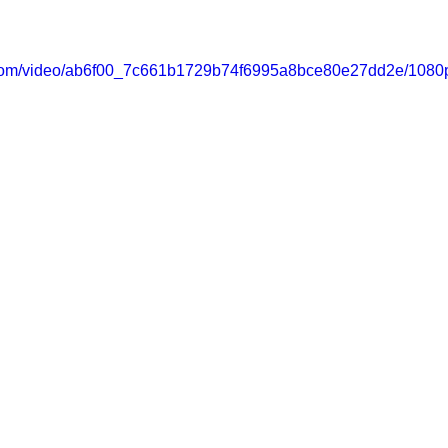
ic.com/video/ab6f00_7c661b1729b74f6995a8bce80e27dd2e/1080p