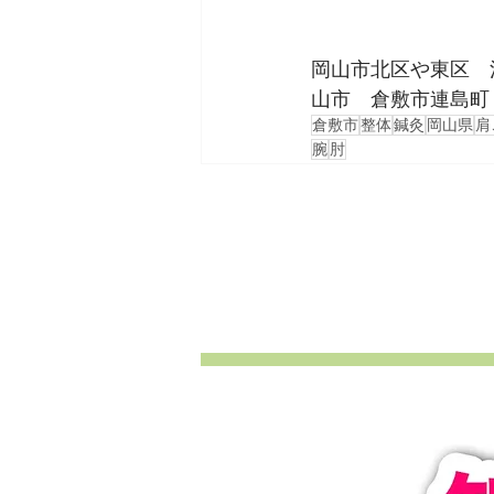
岡山市北区や東区　
山市　倉敷市連島町
倉敷市
整体
鍼灸
岡山県
肩
腕
肘