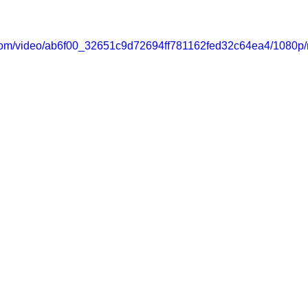
ic.com/video/ab6f00_32651c9d72694ff781162fed32c64ea4/1080p/