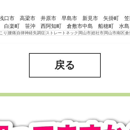
浅口市　高梁市　井原市　早島市　新見市　矢掛町　笠
　白楽町　笹沖　西阿知町　倉敷市中島　船穂町　水島
こり
腰痛
自律神経失調症
ストレートネック
岡山市
総社市
岡山市南区
倉
戻る