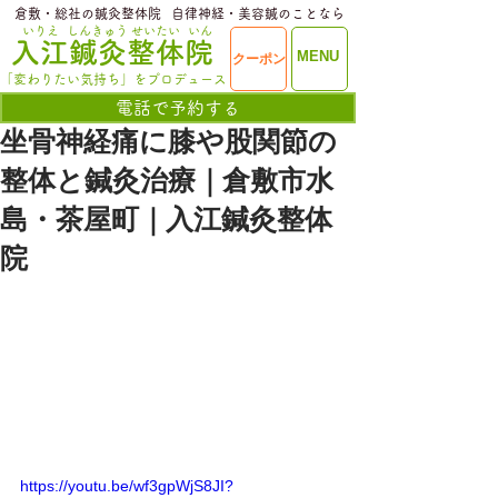
​倉敷・総社の鍼灸整体院
​自律神経・美容鍼のことなら
いりえ
しんきゅう
せいたい
いん
​入江鍼灸整体院
ME
MENU
クーポン
NU
「変わりたい気持ち」をプロデュース
電話で予約する
坐骨神経痛に膝や股関節の
整体と鍼灸治療｜倉敷市水
島・茶屋町｜入江鍼灸整体
院
https://youtu.be/wf3gpWjS8JI?