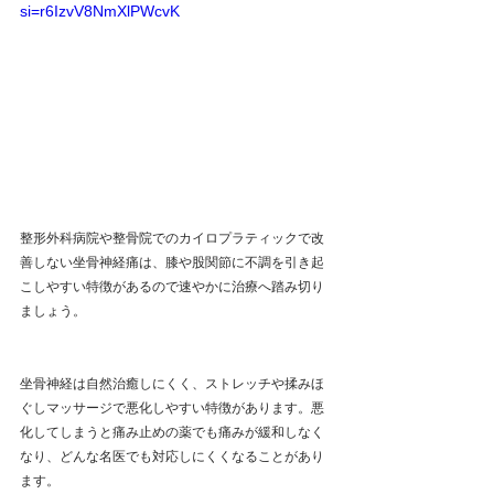
si=r6IzvV8NmXlPWcvK
整形外科病院や整骨院でのカイロプラティックで改
善しない坐骨神経痛は、膝や股関節に不調を引き起
こしやすい特徴があるので速やかに治療へ踏み切り
ましょう。
坐骨神経は自然治癒しにくく、
ストレッチや揉みほ
ぐしマッサージで悪化しやすい特徴があります。悪
化してしまうと痛み止めの薬でも痛みが緩和しなく
なり、どんな名医でも対応しにくくなることがあり
ます。