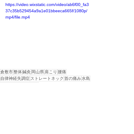
https://video.wixstatic.com/video/ab6f00_fa3
37c35b529454a9a1e01bbeeca665f/1080p/
mp4/file.mp4
倉敷市
整体
鍼灸
岡山県
肩こり
腰痛
自律神経失調症
ストレートネック
首の痛み
水島
坐骨神経痛
膝の痛み
戻る