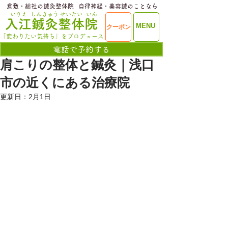
​倉敷・総社の鍼灸整体院
​自律神経・美容鍼のことなら
いりえ
しんきゅう
せいたい
いん
​入江鍼灸整体院
ME
MENU
クーポン
NU
「変わりたい気持ち」をプロデュース
電話で予約する
肩こりの整体と鍼灸｜浅口
市の近くにある治療院
更新日：
2月1日