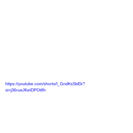
https://youtube.com/shorts/I_GndKsSbEk?
si=j36rueJKeIDPOt8h