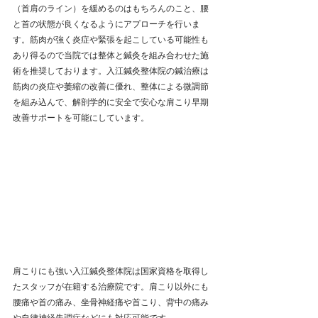
（首肩のライン）を緩めるのはもちろんのこと、腰
と首の状態が良くなるようにアプローチを行いま
す。筋肉が強く炎症や緊張を起こしている可能性も
あり得るので当院では整体と鍼灸を組み合わせた施
術を推奨しております。入江鍼灸整体院の鍼治療は
筋肉の炎症や萎縮の改善に優れ、整体による微調節
を組み込んで、解剖学的に安全で安心な肩こり早期
改善サポートを可能にしています。
肩こりにも強い入江鍼灸整体院は国家資格を取得し
たスタッフが在籍する治療院です。肩こり以外にも
腰痛や首の痛み、坐骨神経痛や首こり、背中の痛み
や自律神経失調症などにも対応可能です。