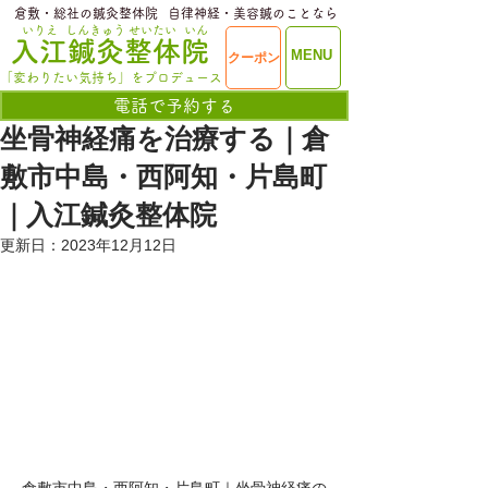
​倉敷・総社の鍼灸整体院
​自律神経・美容鍼のことなら
いりえ
しんきゅう
せいたい
いん
​入江鍼灸整体院
ME
MENU
クーポン
NU
「変わりたい気持ち」をプロデュース
電話で予約する
坐骨神経痛を治療する｜倉
敷市中島・西阿知・片島町
｜入江鍼灸整体院
更新日：
2023年12月12日
倉敷市中島・西阿知・片島町｜坐骨神経痛の