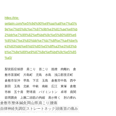
https://irie-
seitaiin.com/%e5%9d%90%e9%aa%a8%e7%a5%
9e%e7%b5%8c%e7%97%9b%e3%81%ae%e6%b
2%bb%e7%99%82%ef%bd%9c%e5%80%89%e6
%95%b7%e3%83%bb%e7%b7%8f%e7%a4%be%
e3%83%bb%e6%b5%85%e5%8f%a3%e3%83%b
b%e7%8e%89%e9%87%8e%ef%bd%9c%e5%85
%a5/
梨状筋症候群　肩こり　首こり　捻挫　肉離れ　倉
敷市茶屋町　片島町　児島　水島　浅口郡里庄町　
倉敷市笹沖　早島　下庄　玉島　倉敷市中島　西中
新田　玉島　北畝　中畝　南畝　広江　東塚　倉敷
市林　五十肩　野球肩　バドミントン　卓球　肩関
節周囲炎　上腕二頭筋の拘縮　肩が疼く　肘の痺れ
倉敷市
整体
鍼灸
岡山県
肩こり
腰痛
自律神経失調症
ストレートネック
頭痛
首の痛み
岡山市
総社市
美容鍼
浅口市
自律神経
ぎっくり腰