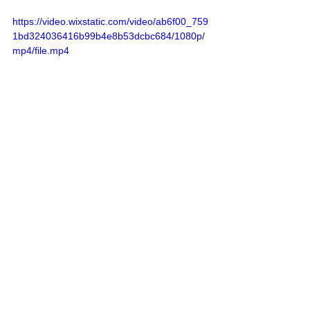
https://video.wixstatic.com/video/ab6f00_759
1bd324036416b99b4e8b53dcbc684/1080p/
mp4/file.mp4
治療院　鍼灸院　整体院　付近
倉敷市中島　水島　連島町　西阿知　船穂　小寺　
山手　影　美袋　田ノ上　安江　水江　日吉町　真
備町　矢掛町　粒浦　林　鶴形　鶴新田　西中新
田　白楽町　東富井　福田町　東塚　上富井　西富
井　笹沖　藤戸町天城　神田　下庄　北畝　広江　
生坂　福田町　乙島　藤戸町　井原市　早島町　岡
山市南区　藤田　倉敷市茶屋町　福井　四十瀬　沖
新町　清音　宮前　妹尾　岡山市北区　中区　片島