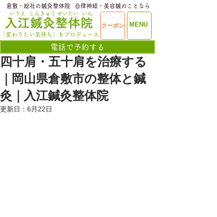
​倉敷・総社の鍼灸整体院
​自律神経・美容鍼のことなら
いりえ
しんきゅう
せいたい
いん
​入江鍼灸整体院
ME
MENU
クーポン
NU
「変わりたい気持ち」をプロデュース
電話で予約する
四十肩・五十肩を治療する
｜岡山県倉敷市の整体と鍼
灸｜入江鍼灸整体院
更新日：
6月22日