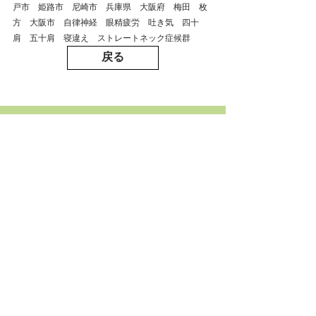
戸市　姫路市　尼崎市　兵庫県　大阪府　梅田　枚
方　大阪市　自律神経　眼精疲労　吐き気　四十
肩　五十肩　寝違え　ストレートネック症候群
戻る