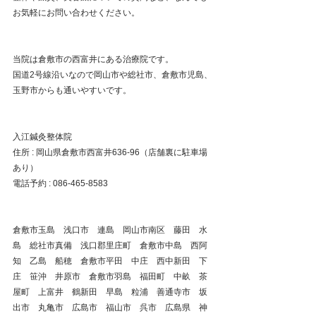
お気軽にお問い合わせください。
当院は倉敷市の西富井にある治療院です。
国道2号線沿いなので岡山市や総社市、倉敷市児島、
玉野市からも通いやすいです。   
入江鍼灸整体院
住所 : 岡山県倉敷市西富井636-96（店舗裏に駐車場
あり）
電話予約 : 086-465-8583
倉敷市玉島　浅口市　連島　岡山市南区　藤田　水
島　総社市真備　浅口郡里庄町　倉敷市中島　西阿
知　乙島　船穂　倉敷市平田　中庄　西中新田　下
庄　笹沖　井原市　倉敷市羽島　福田町　中畝　茶
屋町　上富井　鶴新田　早島　粒浦　善通寺市　坂
出市　丸亀市　広島市　福山市　呉市　広島県　神