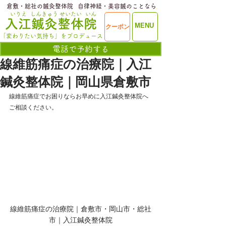
​倉敷・総社の鍼灸整体院
​自律神経・美容鍼のことなら
いりえ
しんきゅう
せいたい
いん
​入江鍼灸整体院
ME
MENU
クーポン
NU
「変わりたい気持ち」をプロデュース
電話で予約する
線維筋痛症の治療院｜入江
鍼灸整体院｜岡山県倉敷市
線維筋痛症でお困りならお早めに入江鍼灸整体院へ
ご相談ください。
線維筋痛症の治療院｜倉敷市・岡山市・総社
市｜入江鍼灸整体院