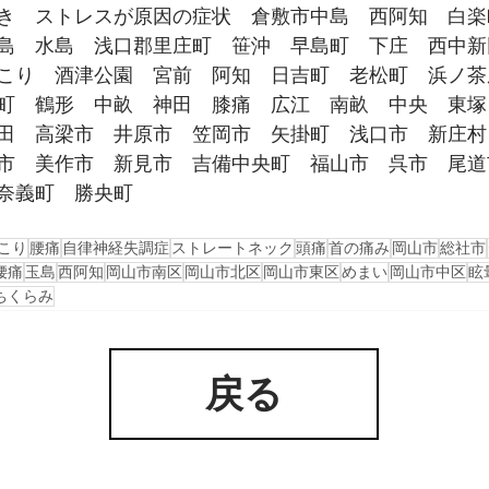
き　ストレスが原因の症状　倉敷市中島　西阿知　白楽
島　水島　浅口郡里庄町　笹沖　早島町　下庄　西中新
こり　酒津公園　宮前　阿知　日吉町　老松町　浜ノ茶
町　鶴形　中畝　神田　膝痛　広江　南畝　中央　東塚
田　高梁市　井原市　笠岡市　矢掛町　浅口市　新庄村
市　美作市　新見市　吉備中央町　福山市　呉市　尾道
奈義町　勝央町
こり
腰痛
自律神経失調症
ストレートネック
頭痛
首の痛み
岡山市
総社市
腰痛
玉島
西阿知
岡山市南区
岡山市北区
岡山市東区
めまい
岡山市中区
眩
ちくらみ
戻る