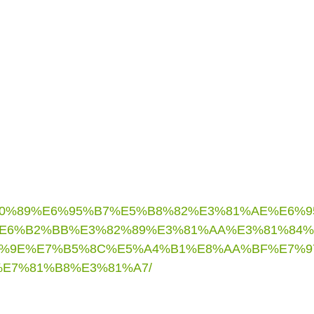
E5%80%89%E6%95%B7%E5%B8%82%E3%81%AE%E6%
E6%B2%BB%E3%82%89%E3%81%AA%E3%81%84
%9E%E7%B5%8C%E5%A4%B1%E8%AA%BF%E7%9
E7%81%B8%E3%81%A7/