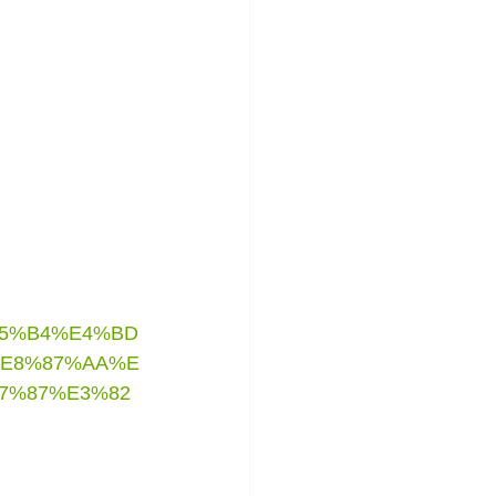
95%B4%E4%BD
%E8%87%AA%E
7%87%E3%82