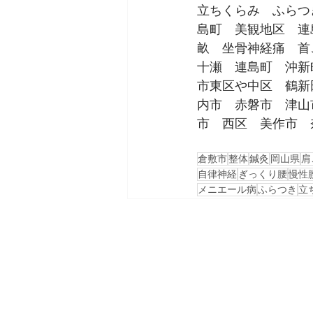
立ちくらみ　ふらつ
島町　美観地区　連
畝　坐骨神経痛　首
十瀬　連島町　沖新
市東区や中区　鶴新
内市　赤磐市　津山
市　西区　美作市　
倉敷市
整体
鍼灸
岡山県
肩
自律神経
ぎっくり腰
慢性
メニエール病
ふらつき
立