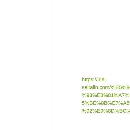
https://irie-
seitaiin.com/%
%93%E3%81%A7%
5%BE%8B%E7%A5
%92%E9%8D%BC%