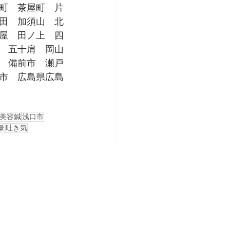
町　茶屋町　片
田　加須山　北
屋　田ノ上　四
　五十肩　岡山
　備前市　瀬戸
市　広島県広島
美容鍼
浅口市
暈
吐き気