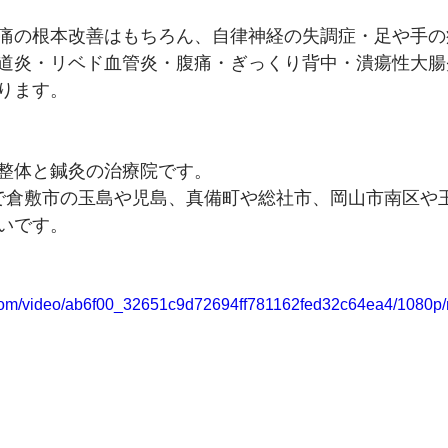
痛の根本改善はもちろん、自律神経の失調症・足や手の
道炎・リベド血管炎・腹痛・ぎっくり背中・潰瘍性大腸
ります。
整体と鍼灸の治療院です。
で倉敷市の玉島や児島、真備町や総社市、岡山市南区や
いです。
ic.com/video/ab6f00_32651c9d72694ff781162fed32c64ea4/1080p/