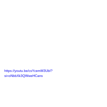
https://youtu.be/csYcemM3UbI?
si=oNbbXk3QWweHCans