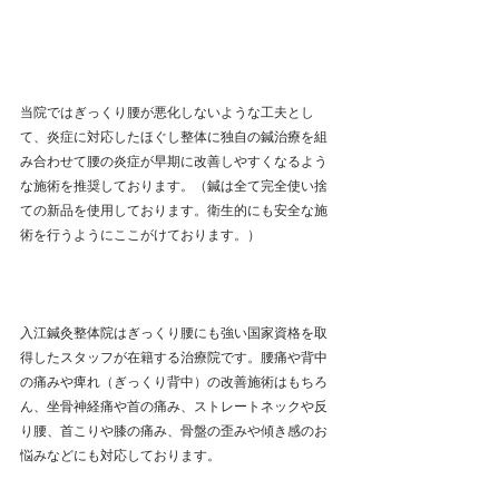
当院ではぎっくり腰が悪化しないような工夫とし
て、炎症に対応したほぐし整体に独自の鍼治療を組
み合わせて腰の炎症が早期に改善しやすくなるよう
な施術を推奨しております。（鍼は全て完全使い捨
ての新品を使用しております。衛生的にも安全な施
術を行うようにここがけております。）
入江鍼灸整体院はぎっくり腰にも強い国家資格を取
得したスタッフが在籍する治療院です。腰痛や背中
の痛みや痺れ（ぎっくり背中）の改善施術はもちろ
ん、坐骨神経痛や首の痛み、ストレートネックや反
り腰、首こりや膝の痛み、骨盤の歪みや傾き感のお
悩みなどにも対応しております。