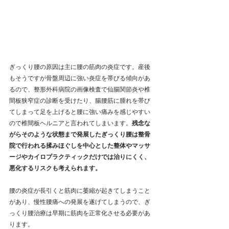
ぎっくり腰の原因は主に腰の筋肉の炎症です。産後
もそうですが骨盤周辺に強い炎症を帯びる傾向があ
るので、整形外科病院の画像検査で仙腸関節炎や椎
間板狭窄症の診断を受けたり、腸腰筋に腫れを帯び
てしまって足を上げると腰に強い痛みを感じやすい
ので椎間板ヘルニアと言われてしまいます。
残念な
がらそのような状態まで発展したぎっくり腰は整骨
院で行われる揉みほぐしを中心とした整体やマッサ
ージやカイロプラクティックだけでは治りにくく、
悪化するリスクも考えられます。
腰の炎症が長引くと筋肉に萎縮が起きてしまうこと
があり、慢性腰痛への発展を遂げてしまうので、ぎ
っくり腰治療は早期に筋肉を正常化させる必要があ
ります。