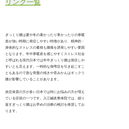
リンク一覧
ぎっくり腰は夏や冬の暑かったり寒かったりの寒暖
差が強い時期に発症しやすい特徴があり、精神的・
身体的なストレスの蓄積も腰痛を誘発しやすい要因
となります。年中寒暖差を感じやすくストレス社会
と呼ばれる現代日本では年中ぎっくり腰は発症しや
すいとも言えます。一時的な側弯症を引き起こすこ
ともあるので急な骨盤の傾きや歪みかんはギックリ
腰が影響していることがあります。
炎症体質の方が多い日本では特にお悩みの方が増え
ている症状の一つです。入江鍼灸整体院では、繰り
返すぎっくり腰はお早めの治療の検討を推奨してお
ります。