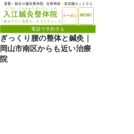
​倉敷・総社の鍼灸整体院
​自律神経・美容鍼のことなら
いりえ
しんきゅう
せいたい
いん
​入江鍼灸整体院
ME
MENU
クーポン
NU
「変わりたい気持ち」をプロデュース
電話で予約する
ぎっくり腰の整体と鍼灸｜
岡山市南区からも近い治療
院