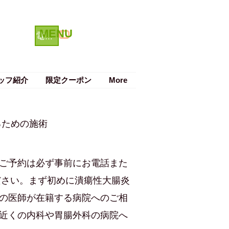
MENU
クーポン
電話で予約する
ッフ紹介
限定クーポン
More
るための施術
ご予約は必ず事前にお電話また
ください。まず初めに潰瘍性大腸炎
の医師が在籍する病院へのご相
近くの内科や胃腸外科の病院へ