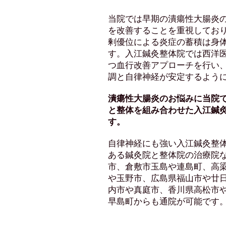
​当院では早期の潰瘍性大腸炎
を改善することを重視してお
剰優位による炎症の蓄積は身
す。
入江鍼灸整体院では西洋
つ血行改善アプローチを行い
調と自律神経が安定するよう
潰瘍性大腸炎のお悩みに当院
と整体を組み合わせた入江鍼
す。
自律神経にも強い入江鍼灸整
ある鍼灸院と整体院の治療院
市、倉敷市玉島や連島町、高
や玉野市、広島県福山市や廿
内市や真庭市、香川県高松市
早島町からも通院が可能です