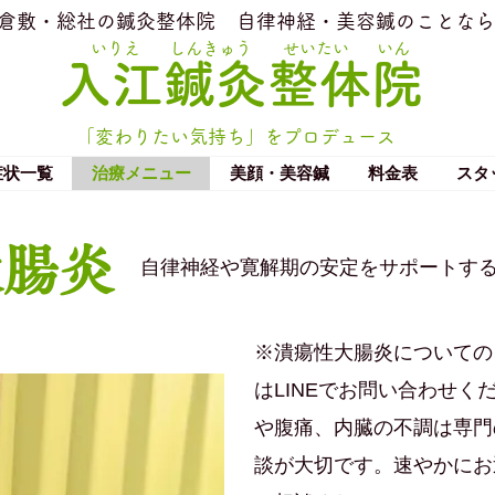
​倉敷・総社の鍼灸整体院
​自律神経・美容鍼のことなら
いりえ
しんきゅう
せいたい
いん
​入江鍼灸整体院
「変わりたい気持ち」をプロデュース
症状一覧
治療メニュー
美顔・美容鍼
料金表
スタ
大腸炎
​自律神経や寛解期の安定をサポートす
※潰瘍性大腸炎についての
はLINEでお問い合わせ
や腹痛、内臓の不調は専門
談が大切です。速やかにお