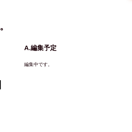
す。
​A.編集予定
編集中です。