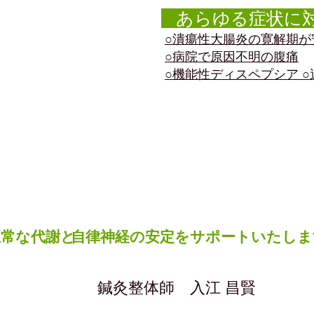
あらゆる症状に
○潰瘍性大腸炎の寛解期が
○病院で原因不明の腹痛
○機能性ディスペプシア
ッフコメント
正常な代謝と
自律神経の安定をサポートいたしま
​鍼灸整体師 入江 昌賢