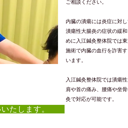
ご相談ください。
内臓の潰瘍には炎症に対し
潰瘍性大腸炎の症状の緩和
めに入江鍼灸整体院では東
施術で内臓の血行を詐害す
います。
入江鍼灸整体院では潰瘍性
肩や首の痛み、腰痛や坐骨
灸で対応が可能です。
いいたします。