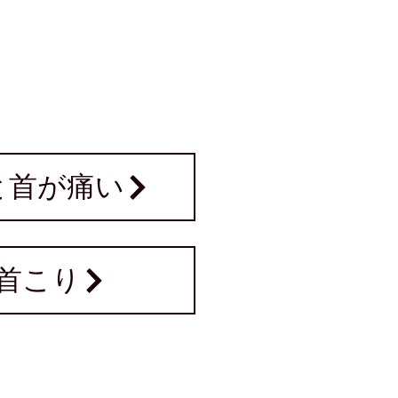
と首が痛い
首こり