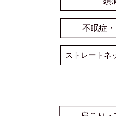
頭
不眠症・
ストレートネ
​症状一覧
肩こり・