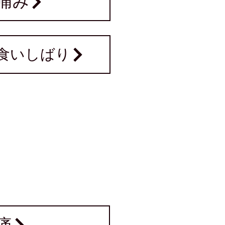
痛み
食いしばり
痛