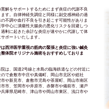
の寛解をサポートするためにまず炎症の代謝不良
ります。自律神経失調症と同様に副交感神経の過
体の不調や血行不良を引き起こす可能性がありま
医学中心に潰瘍性大腸炎の悪化リスクを回避しつ
、過剰に起きた余計な炎症が速やかに代謝して体
にサポートいたします。
では西洋医学重視の筋肉の緊張と炎症に強い鍼灸
灸整体院オリジナル施術をおすすめしておりま
体院は、国道2号線と水島の臨海鉄道などの付近に
なので倉敷市中庄や真備町、岡山市北区や総社
梁市や新見市、倉敷市児島や茶屋町、岡山市南区
日市市、笠岡市や井原市、赤磐市や備前市、瀬戸
や兵庫県尼崎市、津山市や岡山市東区、浅口市や
。