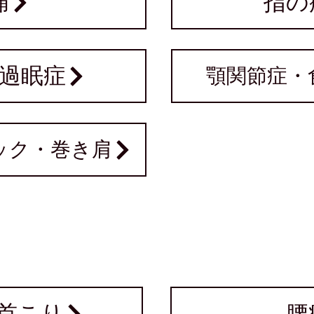
痛
指の
過眠症
顎関節症・
ック・巻き肩
リンク
首こり
腰