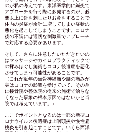
のが私の考えです。東洋医学的に鍼灸で
アプローチを行う際に多発するのが、必
要以上に針を刺したりお灸をすることで
体内の炎症が余計に増してしまい症状の
悪化を起こしてしまうことです。コロナ
後の不調には適切な刺激量でアプローチ
で対応する必要があります。
そして、さらに注意したいただきたいの
はマッサージやカイロプラクティックで
の揉みほぐし施術もコロナ後遺症を悪化
させてしまう可能性があることです。
（これが近年の坐骨神経痛や腰の痛みが
実はコロナの影響を受けていて、その為
に接骨院や整体院の従来の施術で治らな
くなった事象の根本原因ではないかと当
院では考えています。）
ここでポイントとなるのは一部の新型コ
ロナウイルス後遺症は上咽頭炎や慢性扁
桃炎を引き起こすことです。いくら西洋