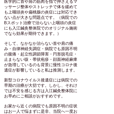
医学的に首や肩の筋肉を指で押さえるマ
ッサージ整体やストレッチで体を緩めて
も上咽頭炎や扁桃腺の炎症には対応でき
ない点が大きな問題点です。（病院での
Bスポット治療で治らない上咽頭の炎症
にも入江鍼灸整体院でのオリジナル施術
でなら効果が期待できます。）
そして、なかなか治らない首や肩の痛
み・自律神経失調症・病院でも原因不明
の腹痛・起立性調節障害・円形脱毛症・
止まらない咳・帯状疱疹・顔面神経麻痺
が急増しているのも背景に慢性コロナ後
遺症が影響していると私は推測します。
新型コロナウイルス後遺症には病院での
早期の治療が大切です。しかし、それけ
では不安を感じる方は入江鍼灸整体院に
お早めにご相談がおすすめです。
お家から近くの病院でも原因不明の症状
はお一人で悩まずに是非、当院へ一度お