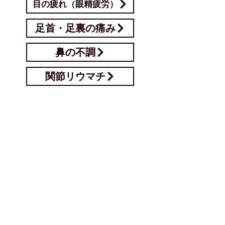
目の疲れ（眼精疲労）
足首・足裏の痛み
鼻の不調
関節リウマチ
​以下の症状・メニューは事前にお問い合わせください。
ぎっくり腰・背中
自律神経失調症
産前・産後ケア
むくみ