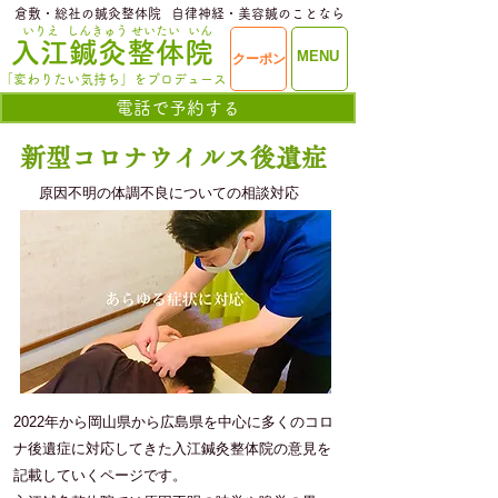
​倉敷・総社の鍼灸整体院
​自律神経・美容鍼のことなら
いりえ
しんきゅう
せいたい
いん
​入江鍼灸整体院
ME
MENU
クーポン
NU
「変わりたい気持ち」をプロデュース
電話で予約する
新型コロナウイルス後遺症
原因不明の体調不良についての相談対応
2022年から岡山県から広島県を中心に多くのコロ
ナ後遺症に対応してきた入江鍼灸整体院の意見を
記載していくページです。