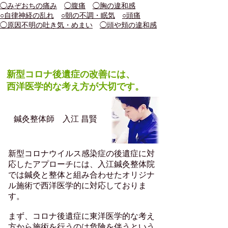
​◯みぞおちの痛み
◯腹痛
◯胸の違和感
○自律神経の乱れ
○朝の不調・眠気
○頭痛
◯原因不明の吐き気・めまい
◯頭や頬の違和感
施術スタッフコメント
新型コロナ後遺症の改善には、
西洋医学的な考え方が大切です。
​鍼灸整体師 入江 昌賢
​新型コロナウイルス感染症の後遺症に対
応したアプローチには、入江鍼灸整体院
では鍼灸と整体と組み合わせたオリジナ
ル施術で西洋医学的に対応しておりま
す。
まず、コロナ後遺症に東洋医学的な考え
方から施術を行うのは危険を伴うという