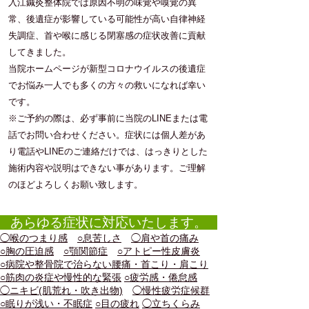
​入江鍼灸整体院では原因不明の味覚や嗅覚の異
常、後遺症が影響している可能性が高い自律神経
失調症、首や喉に感じる閉塞感の症状改善に貢献
してきました。
当院ホームページが新型コロナウイルスの後遺症
でお悩み一人でも多くの方々の救いになれば幸い
です。
※ご予約の際は、必ず事前に当院のLINEまたは電
話でお問い合わせください。症状には個人差があ
り電話やLINEのご連絡だけでは、はっきりとした
施術内容や説明はできない事があります。ご理解
のほどよろしくお願い致します。
あらゆる症状に対応いたします。
◯喉のつまり感
○息苦しさ
◯肩や首の痛み
○胸の圧迫感
○顎関節症
○アトピー性皮膚炎
○病院や整骨院で治らない腰痛・首こり・肩こり
○筋肉の炎症や慢性的な緊張
○疲労感・倦怠感
◯ニキビ(肌荒れ・吹き出物)
◯慢性疲労症候群
○眠りが浅い・不眠症
○目の疲れ
◯立ちくらみ