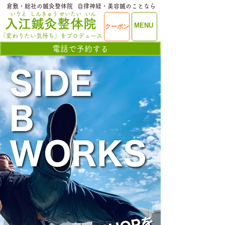
​倉敷・総社の鍼灸整体院
​自律神経・美容鍼のことなら
いりえ
しんきゅう
せいたい
いん
​入江鍼灸整体院
ME
MENU
クーポン
NU
「変わりたい気持ち」をプロデュース
電話で予約する