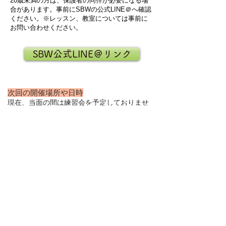
20歳未満の方は、保護者の同伴が必要になる場
合があります。事前にSBWの公式LINE＠へ確認
ください。※レッスン、教室については事前に
お問い合わせください。
SBW公式LINE＠リンク
次回の開催場所や日時
現在、当面の間は練習会を予定しておりませ
ん。ダンスを学びたい・体験したい方は、地
域のダンススクールやダンス教室にご相談く
ださい。
​（
※開催日当日のお問い合わせは対応いたし
ません。参加希望のお問い合わせはSBWの公
式LINEでご連絡をよろしくお願いいたしま
す。
）
必ずお読みください
SIDE B WORKS（ブレイクダンス練習会）
は、入会費・月額費が無料のブレイクダンス練
習会です。この練習会は入江昌賢が主催する営