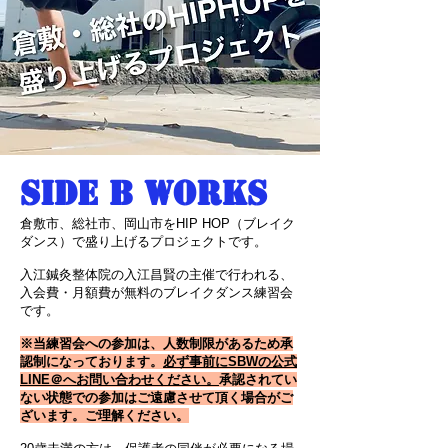
SIDE B WORKS
倉敷市、総社市、岡山市をHIP HOP（ブレイク
ダンス
）で盛り上げるプロジェクトです。
入江鍼灸整体院の入江昌賢の主催で行われる、
入会費・月額費が無料のブレイクダンス練習会
です。
※当練習会への参加は、人数制限があるため承
認制になっております。
必ず事前にSBWの公式
LINE＠へお問い合わせください。
承認されてい
ない状態での参加はご遠慮させて頂く場合がご
ざいます。ご理解ください。