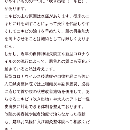
りやすいものの一つに「吹き出物（ニキビ）」
があります。
ニキビの主な原因は炎症があります。従来のニ
キビに針を刺すことによって炎症を代謝しやす
くしてニキビの治りを早めたり、肌の再生能力
を向上させることは施術としては難しくありま
せん。
しかし、近年の自律神経失調症や
新型コロナウ
イルスの流行によって、肌荒れの質にも変化が
起きていると私は考えます。
新型コロナウイルス後遺症や自律神経にも強い
入江鍼灸整体院では上咽頭炎や副鼻腔炎、必要
に応じて首や腰の状態改善施術を併用して、あ
らゆるニキビ（吹き出物）や大人のアトピー性
皮膚炎に対応できる体制を整えております。
​他院の美容鍼や鍼灸治療で治らなかった症状
も、是非お気軽に入江鍼灸整体院へご相談くだ
さい。