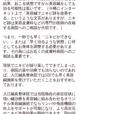
結果、起こる状態ですから美容鍼をしても
治る可能性は低いです。
（※稀にインター
ネット上で「美容鍼でニキビ跡を改善す
る」というような文言がありますが、ニキ
ビ跡は美容皮膚科などの専門の医師の在籍
する病院へのご相談が大切です。）
つまり、一秒でも早く「ニキビができな
い。」
または「早く治るような状態」に何
としてもお身体を調整する必要がありま
す。その為にはお近くの皮膚科病院へのご
相談も重要です。
現状でニキビが繰り返してできてしまった
り、病院の薬や治療でも治らないのであれ
ば、入江鍼灸整体院では1日でも早く美容
鍼施術を受けていただくことをおすすめし
ております。
入江鍼灸整体院では当院独自の炎症症状に
強い鍼治療を美容鍼に組み合わせるオリジ
ナル美容鍼施術でならリンパや免疫機能の
向上をサポートが可能になり、より高次元
のニキビ改善効果が期待できます。顎や頭