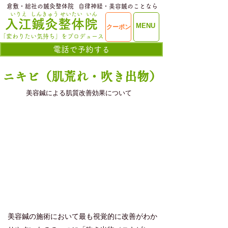
​倉敷・総社の鍼灸整体院
​自律神経・美容鍼のことなら
いりえ
しんきゅう
せいたい
いん
​入江鍼灸整体院
ME
MENU
クーポン
NU
「変わりたい気持ち」をプロデュース
電話で予約する
ニキビ（肌荒れ・吹き出物）
美容鍼による肌質改善効果について
美容鍼の施術において最も視覚的に改善がわか