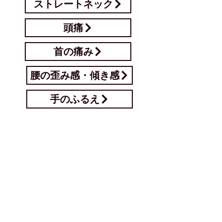
ストレートネック
頭痛
首の痛み
腰の歪み感・傾き感
手のふるえ
むくみ
鼻の不調
目の疲れ
自律神経失調症
瞼の痙攣