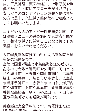
皮、三叉神経（顔面神経）、上咽頭炎や副
鼻腔炎にも同時にアプローチが可能です。
安心安全のコンディション調整を提供希望
の方は是非、入江鍼灸整体院へご連絡よろ
しくお願いいたします。
ニキビや大人のアトピー性皮膚炎に関して
は治療メニューの鍼灸施術でも対応可能で
す。整体や鍼灸に関することなど何でもお
気軽にお問い合わせください。
入江鍼灸整体院は岡山県にある整体院と鍼
灸院の治療院です。
当院は国道2号線と水島臨海鉄道の近くに
あるので倉敷市連島町や矢掛町、岡山市北
区や総社市、玉野市や岡山市南区、広島県
福山市や井原市、新見市や高梁市、広島市
や兵庫県神戸市、赤磐市や津山市、瀬戸内
市や備前市、呉市や真庭市、倉敷市児島や
香川県高松市、笠岡市や浅口市、岡山市南
区や早島町からも通院が可能です。
​美容鍼は完全予約制です。お電話または
LINEから事前にご予約ください。