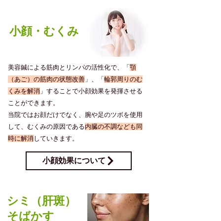
​小顔・むくみ
美容鍼による筋肉とリンパの活性化で、「
顎
（あご）の筋肉の状態改善
」、「
輪郭周りのむ
くみを解消
」することで小顔効果を発揮させる
ことができます。
当院ではお顔だけでなく、腕や足のツボを使用
して、むくみの原因である
内臓の不調なども同
時に解消
していきます。
小顔効果について
​シミ（肝斑）
そばかす