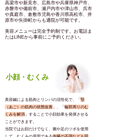
高梁市や新見市、広島市や兵庫県神戸市、
赤磐市や備前市、瀬戸内市や津山市、呉市
や真庭市、倉敷市児島や香川県高松市、井
原市や矢掛町からも通院が可能です。
​美容メニューは完全予約制です。お電話ま
たはLINEから事前にご予約ください。
​美容鍼の効果一覧
​小顔・むくみ
美容鍼による筋肉とリンパの活性化で、「
顎
（あご）の筋肉の状態改善
」、「
輪郭周りのむ
くみを解消
」することで小顔効果を発揮させる
ことができます。
当院ではお顔だけでなく、腕や足のツボを使用
して、むくみの原因である
内臓の不調なども同