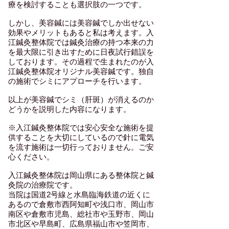
療を検討することも選択肢の一つです。​
しかし、美容鍼には美容鍼でしか出せない
効果やメリットもあると私は考えます。入
江鍼灸整体院では鍼灸治療の持つ本来の力
を最大限に引き出すために日夜試行錯誤を
しております。その過程で生まれたのが入
江鍼灸整体院オリジナル美容鍼です。​​独自
の施術でシミにアプローチを行います。​
以上が美容鍼でシミ（肝斑）が消えるのか
どうかを説明した内容になります。
※入江鍼灸整体院では安心安全な施術を提
供することを大切にしているので針に電気
を流す施術は一切行っておりません。ご安
心ください。
入江鍼灸整体院は岡山県にある整体院と鍼
灸院の治療院です。
当院は国道2号線と水島臨海鉄道の近くに
あるので倉敷市西阿知町や浅口市、岡山市
南区や倉敷市児島、総社市や玉野市、岡山
市北区や早島町、広島県福山市や笠岡市、