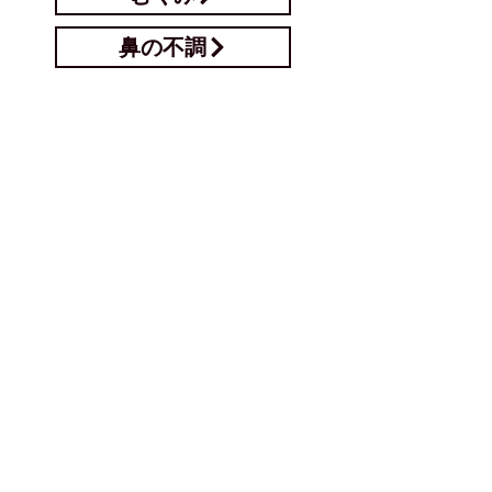
鼻の不調
目の疲れ
自律神経失調症
瞼の痙攣
顔面神経麻痺
顎関節症・食いしばり
コロナ後遺症
円形脱毛症
起立性調節障害