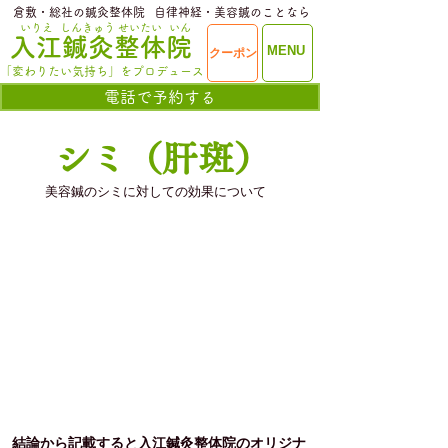
​倉敷・総社の鍼灸整体院
​自律神経・美容鍼のことなら
いりえ
しんきゅう
せいたい
いん
​入江鍼灸整体院
ME
MENU
クーポン
NU
「変わりたい気持ち」をプロデュース
電話で予約する
シミ（肝斑）
美容鍼のシミに対しての効果について
結論から記載すると入江鍼灸整体院のオリジナ