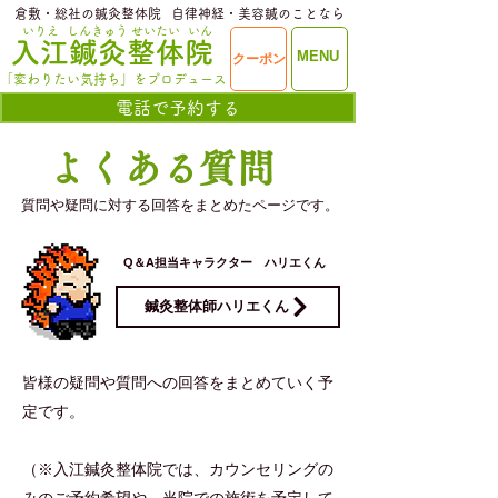
​倉敷・総社の鍼灸整体院
​自律神経・美容鍼のことなら
いりえ
しんきゅう
せいたい
いん
​入江鍼灸整体院
ME
MENU
クーポン
NU
「変わりたい気持ち」をプロデュース
電話で予約する
​よくある質問
質問や疑問に対する回答をまとめたページです。
​Q＆A担当キャラクター ハリエくん
鍼灸整体師ハリエくん
​皆様の疑問
や質問への回
答をまとめていく予
定
です。
​（※
入江鍼灸整体院では、カウンセリングの