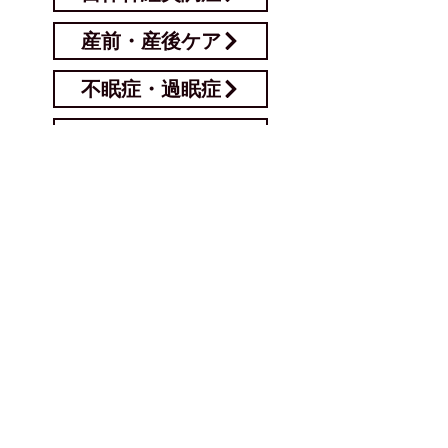
産前・産後ケア
不眠症・過眠症
顔面神経麻痺
顎関節症
むくみ
円形脱毛症
潰瘍性大腸炎（又は関連した症状）
自律神経の失調症
子供（学生）の起立性調節障害
悪性腫瘍や難病を起因とした二次症状